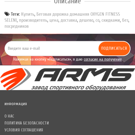
Описание
Теги:
Купить
,
Беговая дорожка домашняя OXYGEN FITNESS
SELENI
,
производитель
,
цена
,
доставка
,
дешево
,
со
,
скидками
,
без
,
посредников
ПОДПИСАТЬСЯ
Нажимая на кнопку «Подписаться», я даю
согласие на получение
уведомлений рекламного характера.
ИНФОРМАЦИЯ
О НАС
ПОЛИТИКА БЕЗОПАСНОСТИ
УСЛОВИЯ СОГЛАШЕНИЯ