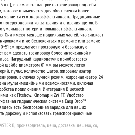
 л.с.), вы сможете настроить тренировку под себя.
, которое применяется для обеспечения более
а является его энергоэффективность. Традиционные
 потерю энергии из-за трения и стирания щеток. В
что уменьшает потери и повышает эффективность
ю. Они имеют меньше подвижных частей, что снижает
енировками и не беспокоиться о ремонте или замене
40*51 см предлагает просторную и безопасную
яет вам сделать тренировку более интенсивной и
льса. Нагрудный кардиодатчик приобретается
ной шайбе диаметром 61 мм вы можете легко
орий, пульс, количество шагов, жироанализатор
ренировок, включая ручной режим, жироанализатор, 24
ащена мультимедийными возможностями, включая
добства подключения. Интеграция Bluetooth
и как Fitshow, Kinomap и ZWIFT. Удобство
ухфазная гидравлическая система Easy Drop™
у здесь есть беспроводная зарядка для ваших
ить дорожку и использовать транспортировочные
ASTER B
,
производитель
,
цена
,
доставка
,
дешево
,
со
,