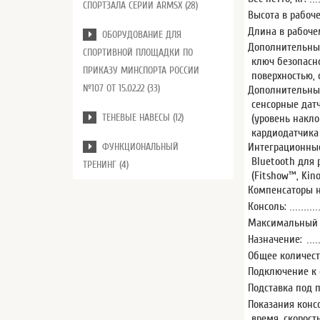
СПОРТЗАЛА СЕРИИ ARMSX (28)
Высота в рабоче
Длина в рабочем
ОБОРУДОВАНИЕ ДЛЯ
Дополнительные
СПОРТИВНОЙ ПЛОЩАДКИ ПО
ключ безопасн
ПРИКАЗУ МИНСПОРТА РОССИИ
поверхностью, 
№107 ОТ 15.02.22 (33)
Дополнительны
сенсорные дат
ТЕНЕВЫЕ НАВЕСЫ (12)
(уровень накло
кардиодатчика
Интеграционные
ФУНКЦИОНАЛЬНЫЙ
Bluetooth для
ТРЕНИНГ (4)
(Fitshow™, Kin
Компенсаторы н
Консоль:
Максимальный в
Назначение:
Общее количест
Подключение к 
Подставка под 
Показания конс
время, скорост