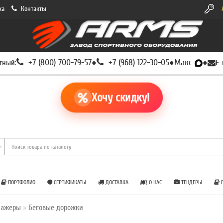
ка
Контакты
+7 (800) 700-79-57
+7 (968) 122-30-05
Макс
тный:
●
●
●
E-
Хочу скидку!
ПОРТФОЛИО
СЕРТИФИКАТЫ
ДОСТАВКА
О НАС
ТЕНДЕРЫ
Б
нажеры
Беговые дорожки