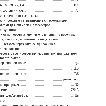
м состоянии, см:
144
 состоянии, см:
173
 особенности тренажера:
ости, боковые направляющие с нескользящей
отсеки для бутылок и аксессуаров
е функции:
чики на поручнях, кнопки управления на поручнях
на, скорость), возможность подключения
 Bluetooth через фитнес-приложения
 технологии:
 работы с тренировочным мобильным приложением
omap™, Zwift™)
еровностей пола:
Да
LED
ес пользователя:
136
домашнее
во программ:
32
сети:
220 В
планшет/смартфон:
Да
оли:
ь, дистанция, уровень наклона, калории, пульс,