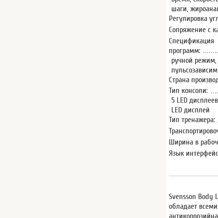
шаги, жироанал
Регулировка уг
Сопряжение с к
Спецификация
программ:
ручной режим,
пульсозависимы
Страна произво
Тип консоли:
5 LED дисплее
LED дисплей
Тип тренажера:
Транспортирово
Ширина в рабоч
Язык интерфейс
Svensson Body 
обладает всеми
антикоррозийная