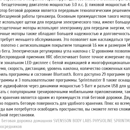
 бесщеточному двигателю мощностью 3.0 л.с. (с пиковой мощностью 4.5
тор беговой дорожки является передовым технологическим решением
бесшумной работы тренажера. Основным преимуществом такого мотор
е используют щетки для передачи электрического тока, имеют большую
бесщеточные моторы используют электронику для передачи энергии, 
очные моторы также обладают большей надежностью и долговечность
 требует меньшего обслуживания. Это позволяет вам наслаждаться тр
е полотно с антискользящим покрытием толщиной 1.6 мм и размером 1
 бега. Электрическая регулировка угла наклона с 12 уровнями позвол
 Беспроводной приемник HRC обеспечивает более точное измерение пу
-ти зональном LED-дисплее с белой индикацией и многофункциональ
емя, скорость, дистанцию, уровень наклона, количество сожженных кал
офиль программы и состояние Bluetooth. Всего доступно 29 программ т
граммы и 3 пользовательские программы. Sprintmaster B также осн
е аудиофайлов через динамики мощностью 5 Ватт и разъем USB для у
тать с популярными тренировочными мобильными приложениями, таким
и хранения является одним из преимуществ этой беговой дорожки. Дв
но поднять беговую поверхность для удобного хранения. Плюс ко всем
гда вам потребуется освободить пространство, вы сможете легко слож
бной перестановки.
,
Беговая дорожка домашняя SVENSSON BODY LABS PHYSIOLINE SPRINTM
посредников