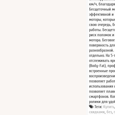
км/ч, благодаря
Бесщеточный мо
эффективной и 
моторы, которы
свою очередь, 
работы. Бесщет
риск поломок и
мотора. Бегово
поверхность для
разнообразной.
отдельно. На 5
отслеживать вр
(Body-Fat), пр
встроенные про
воспроизведени
позволяет рабо
использования 
позволяет плав
смартфонов. Ко
ролики для удо
Теги:
Купить
скидками
,
без
,