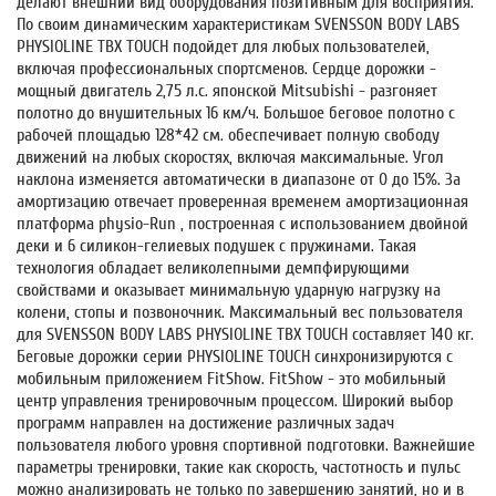
делают внешний вид оборудования позитивным для восприятия.
По своим динамическим характеристикам SVENSSON BODY LABS
PHYSIOLINE TBX TOUCH подойдет для любых пользователей,
включая профессиональных спортсменов. Сердце дорожки -
мощный двигатель 2,75 л.с. японской Mitsubishi - разгоняет
полотно до внушительных 16 км/ч. Большое беговое полотно с
рабочей площадью 128*42 см. обеспечивает полную свободу
движений на любых скоростях, включая максимальные. Угол
наклона изменяется автоматически в диапазоне от 0 до 15%. За
амортизацию отвечает проверенная временем амортизационная
платформа physio-Run , построенная с использованием двойной
деки и 6 силикон-гелиевых подушек с пружинами. Такая
технология обладает великолепными демпфирующими
свойствами и оказывает минимальную ударную нагрузку на
колени, стопы и позвоночник. Максимальный вес пользователя
для SVENSSON BODY LABS PHYSIOLINE TBX TOUCH составляет 140 кг.
Беговые дорожки серии PHYSIOLINE TOUCH синхронизируются с
мобильным приложением FitShow. FitShow - это мобильный
центр управления тренировочным процессом. Широкий выбор
программ направлен на достижение различных задач
пользователя любого уровня спортивной подготовки. Важнейшие
параметры тренировки, такие как скорость, частотность и пульс
можно анализировать не только по завершению занятий, но и в