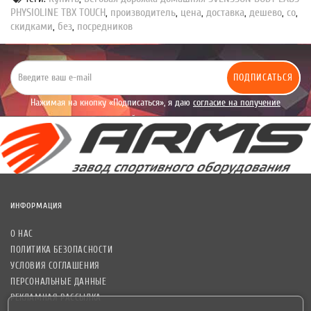
PHYSIOLINE TBX TOUCH
,
производитель
,
цена
,
доставка
,
дешево
,
со
,
скидками
,
без
,
посредников
ПОДПИСАТЬСЯ
Нажимая на кнопку «Подписаться», я даю
согласие на получение
уведомлений рекламного характера.
ИНФОРМАЦИЯ
О НАС
ПОЛИТИКА БЕЗОПАСНОСТИ
УСЛОВИЯ СОГЛАШЕНИЯ
ПЕРСОНАЛЬНЫЕ ДАННЫЕ
РЕКЛАМНАЯ РАССЫЛКА