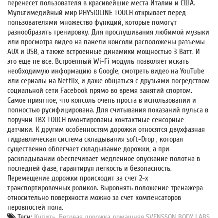
перенесет пользователя в красивейшие места Италии и США.
Мультимедийный мир PHYSIOLINE TOUCH открывает перед
пользователями множество функций, которые помогут
разнообразить тренировку. Для прослушивания любимой музыки
или просмотра видео на панели консоли расположены разъемы
AUX и USB, а также встроенные динамики мощностью 3 Ватт. И
это еще не все. Встроенный Wi-Fi модуль позволяет искать
необходимую информацию в Google, смотреть видео на YouTube
или сериалы на Netflix, и даже общаться с друзьями посредством
социальной сети Facebook прямо во время занятий спортом.
Самое приятное, что консоль очень проста в использовании и
полностью русифицирована. Для считывания показаний пульса в
поручни TBX TOUCH вмонтированы контактные сенсорные
датчики. К другим особенностям дорожки относятся двухфазная
гидравлическая система складывания soft-Drop , которая
существенно облегчает складывание дорожки, а при
раскладывании обеспечивает медленное опускание полотна в
последней фазе, гарантируя легкость и безопасность.
Перемещение дорожки происходит за счет 2-х
транспортировочных роликов. Выровнять положение тренажера
относительно поверхности можно за счет компенсаторов
неровностей пола.
Теги:
Купить
,
Беговая дорожка домашняя SVENSSON BODY LABS