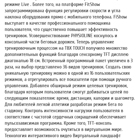
режиме Live . Более того, на платформе FitShow
запрограммирована функция регулировки скорости и угла
наклона оборудования прямо с мобильного телефона. FiShow
выступает в качестве профессионального помощника
пользователя, что существенно повышает эффективность
тренировок. Усовершенствование PHYSIOLINE коснулось и
консольной части беговых дорожек. Теперь управление
тренировочным процессом на TBX TOUCH получило множество
дополнительных функций благодаря сенсорному TFT дисплею
диагональю 18 см. Встроенный программный пакет увеличен в 3
раза, на выбор представлено 36 видов тренировок. Создать свою
уникальную тренировку можно в одной из 16 пользовательских
режимов, а отрегулировать все показатели при помощи ручного
управления. Добавлен обширный режим целевых тренировок,
благодаря которым пользователи смогут добиваться целей по
следующим показателям: время, дистанция, калории и шагометр.
Для любителей легкой атлетики разработан режим бега по
стадиону. Контроль интенсивности нагрузки пользователя в
соответствии с частотой сердечных сокращений обеспечивает
пульсозависимая программа. Кроме того, TFT-консоль
предоставляет возможность очутиться в виртуальном мире.
Технология интерактивного видео Виртуальный ландшафт