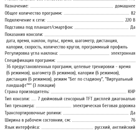
Назначение:
домашнее
Общее количество программ:
82
Подключение к сети:
220 В
Подставка под планшет/смартфон:
Да
Показания консоли:
дата, время, наклон, пульс, время, шагометр, дистанция,
калории, скорость, количество кругов, программный профиль
Регулировка угла наклона:
электронная
Спецификация программ:
36 предустановленных программ, целевые тренировки - время
(6 режимов), шагометр (6 режимов), калории (6 режимов),
дистанция (6 режимов), режим "Бег по стадиону", "Виртуальный
ландшафт™" (3 локации)
Страна производитель:
КНР
Тип консоли:
7 дюймовый сенсорный TFT дисплей диагональю
Тип тренажера:
электрическая беговая дорожка
Транспортировочные ролики:
Да
Ширина в рабочем состоянии, см:
76
Язык интерфейса:
русский, английский