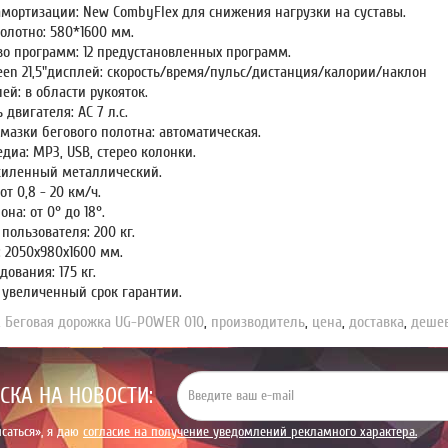
амортизации: New CombyFlex для снижения нагрузки на суставы.
олотно: 580*1600 мм.
во программ: 12 предустановленных программ.
reen 21,5"дисплей: скорость/время/пульс/дистанция/калории/наклон
ей: в области рукояток.
двигателя: АС 7 л.с.
мазки бегового полотна: aвтоматическая.
иа: МР3, USB, стерео колонки.
усиленный металлический.
от 0,8 - 20 км/ч.
она: от 0° до 18°.
 пользователя: 200 кг.
: 2050x980x1600 мм.
дования: 175 кг.
 увеличенный срок гарантии.
,
Беговая дорожка UG-POWER 010
,
производитель
,
цена
,
доставка
,
деше
СКА НА НОВОСТИ:
саться», я даю
согласие на получение уведомлений рекламного характера.