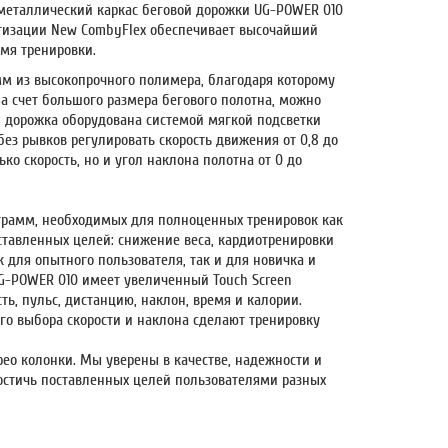
металлический каркас беговой дорожки UG-POWER 010
тизации New CombyFlex обеспечивает высочайший
емя тренировки.
м из высокопрочного полимера, благодаря которому
а счет большого размера бегового полотна, можно
, дорожка оборудована системой мягкой подсветки
без рывков регулировать скорость движения от 0,8 до
ко скорость, но и угол наклона полотна от 0 до
грамм, необходимых для полноценных тренировок как
авленных целей: снижение веса, кардиотренировки
 для опытного пользователя, так и для новичка и
UG-POWER 010 имеет увеличенный Touch Screen
ть, пульс, дистанцию, наклон, время и калории.
о выбора скорости и наклона сделают тренировку
ео колонки. Мы уверены в качестве, надежности и
остичь поставленных целей пользователями разных