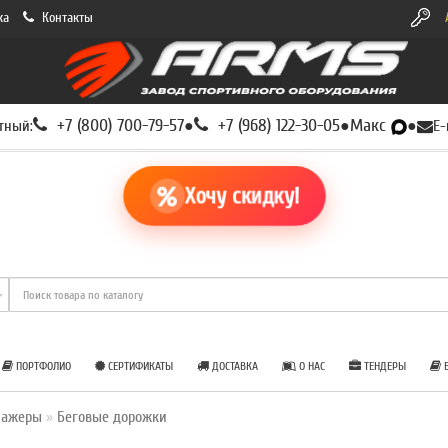
ка
Контакты
+7 (800) 700-79-57
+7 (968) 122-30-05
Макс
тный:
●
●
●
E-
Хочу скидку!
ПОРТФОЛИО
СЕРТИФИКАТЫ
ДОСТАВКА
О НАС
ТЕНДЕРЫ
Б
нажеры
Беговые дорожки