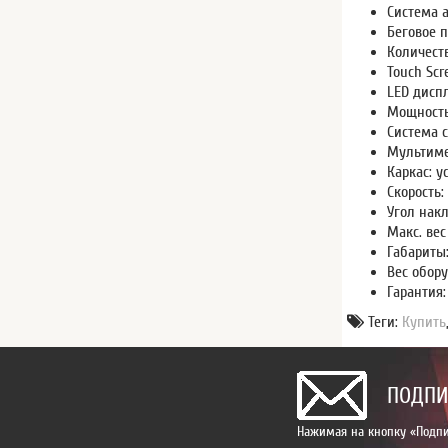
Система 
Беговое п
Количест
Touch Sc
LED диспл
Мощность 
Система с
Мультимед
Каркас: 
Скорость: 
Угол накл
Макс. вес
Габариты
Вес обору
Гарантия:
Теги:
Купить
ПОДПИ
Нажимая на кнопку «Подпи