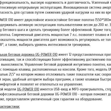
ункциональность, высокую надежность и долговечность. Усиленный 
нтенсивную непрерывную эксплуатацию. Инновационная система амор
пасность для суставов путем снижения ударной нагрузки на них во вр
R 010 имеет двухслойное износостойкое беговое полотно 1550*580м
ыдерживать активную эксплуатацию пользователями весом до 200 кг. З
у бегового шага и сделать тренировку более эффективной. Кроме того
олотна. Современный двигатель мощностью 7 л.с. позволяет плавно и 
показатель мощности двигателя дает возможность регулировать не толь
8°, а также, выбирать уровень интенсивности тренировок.
ьная беговая дорожка UG-POWER 010
имеет 12 предустановленных про
ивацию, так и способствующих более эффективному достижению пост
выносливости. Управление беговой дорожкой интуитивно понятно, как
 с помощью клавиш, расположенных на консоли. Кроме того, модель 
лью 21,5" на котором можно отслеживать такие показатели как: скорос
экран, удобный алгоритм выбора программ, а также клавиши быстрог
мфортной и позволят не отвлекаться на управление.
ной модели
UG-POWER 010
имеется USB-вход и MP3-проигрыватель, стер
рофессиональной беговой дорожки UG-POWER 010 - которая поможет д
акже, предоставляем увеличенный срок гарантии на оборудование.
актеристики: