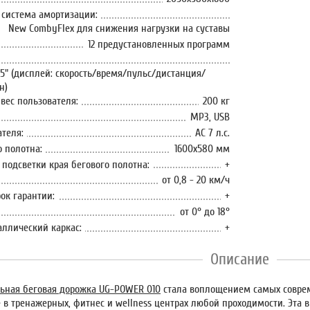
система амортизации:
New CombyFlex для снижения нагрузки на суставы
12 предустановленных программ
1,5" (дисплей: скорость/время/пульс/дистанция/
н)
ес пользователя:
200 кг
МР3, USB
теля:
АС 7 л.с.
о полотна:
1600х580 мм
 подсветки края бегового полотна:
+
от 0,8 - 20 км/ч
ок гарантии:
+
от 0° до 18°
ллический каркас:
+
Описание
ьная беговая дорожка UG-POWER 010
стала воплощением самых соврем
е в тренажерных, фитнес и wellness центрах любой проходимости. Эта 