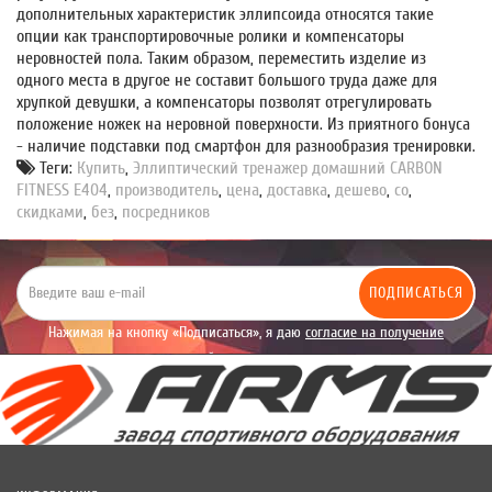
дополнительных характеристик эллипсоида относятся такие
опции как транспортировочные ролики и компенсаторы
неровностей пола. Таким образом, переместить изделие из
одного места в другое не составит большого труда даже для
хрупкой девушки, а компенсаторы позволят отрегулировать
положение ножек на неровной поверхности. Из приятного бонуса
- наличие подставки под смартфон для разнообразия тренировки.
Теги:
Купить
,
Эллиптический тренажер домашний CARBON
FITNESS E404
,
производитель
,
цена
,
доставка
,
дешево
,
со
,
скидками
,
без
,
посредников
ПОДПИСАТЬСЯ
Нажимая на кнопку «Подписаться», я даю
согласие на получение
уведомлений рекламного характера.