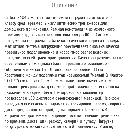
Описание
Carbon E404 с магнитной системой нагружения относится к
классу среднеразмерных эллиптических тренажеров для
домашнего применения. Рамная конструкция из усиленного
профиля выдерживает вес пользователя до 110 кг. Система
нагружения построена на базе классического заднего привода.
Магнитная система нагружения обеспечивает биомеханически
правильное педалирование и корректное распределение
нагрузки по всей траектории движения. Качество кручения также
обеспечивается мощным сбалансированным маховиком с
собственным весом 3 кг. Длина шага составляет 33 см.
Расстояние между педалями (так называемый "малый Q-Фактор
S.Q.F.™") составляет 21 см. Чем меньше такое значение, тем
больше тренировка на тренажере приближена к естественным
движениям во время бега. Тренировочный компьютер
представлен LCD-дисплеем с монохромной матрицей. На экран
выводятся все основные параметры тренировки - время, скорость,
дистанция, расход калорий, пульс, одометр. Также есть 4
встроенные программы, направленные на целевые тренировки
по времени, дистанции, расходу калорий и пульсу. Нагрузка
регулируется механическим путем в 8 положениях. К числу