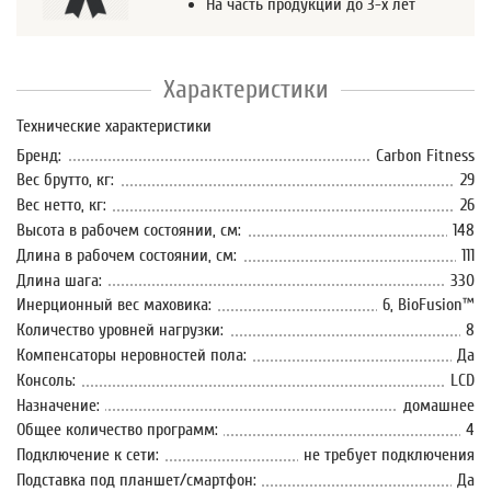
На часть продукции до 3-х лет
Характеристики
Технические характеристики
Бренд:
Carbon Fitness
Вес брутто, кг:
29
Вес нетто, кг:
26
Высота в рабочем состоянии, см:
148
Длина в рабочем состоянии, см:
111
Длина шага:
330
Инерционный вес маховика:
6, BioFusion™
Количество уровней нагрузки:
8
Компенсаторы неровностей пола:
Да
Консоль:
LCD
Назначение:
домашнее
Общее количество программ:
4
Подключение к сети:
не требует подключения
Подставка под планшет/смартфон:
Да