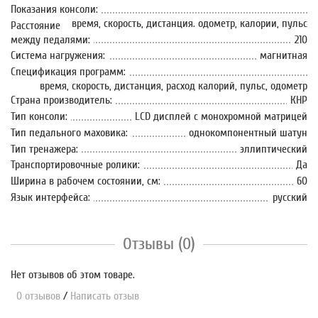
Показания консоли:
время, скорость, дистанция. одометр, калории, пульс
Расстояние
между педалями:
210
Система нагружения:
магнитная
Спецификация программ:
время, скорость, дистанция, расход калорий, пульс, одометр
Страна производитель:
КНР
Тип консоли:
LСD дисплей с монохромной матрицей
Тип педального маховика:
однокомпонентный шатун
Тип тренажера:
эллиптический
Транспортировочные ролики:
Да
Ширина в рабочем состоянии, см:
60
Язык интерфейса:
русский
Отзывы (0)
Нет отзывов об этом товаре.
0 отзывов
/
Написать отзыв