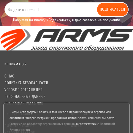
ПОДПИСАТЬСЯ
Нажимая на кнопку «Подписаться», я даю
согласие на получение
уведомлений рекламного характера.
ИНФОРМАЦИЯ
О НАС
ПОЛИТИКА БЕЗОПАСНОСТИ
УСЛОВИЯ СОГЛАШЕНИЯ
ПЕРСОНАЛЬНЫЕ ДАННЫЕ
РЕКЛАМНАЯ РАССЫЛКА
«Мы используем Cookies, в том числе с использованием сервиса web-
ЛИЧНЫЙ КАБИНЕТ
ДОПОЛНИТЕЛЬНО
аналитики "Яндекс.Метрика". Продолжая использовать наш сайт, вы даете
Согласие на обработку персональных данных
,
в соответствии с
Политикой
ЛИЧНЫЙ КАБИНЕТ
АКЦИИ
Безопасности
»
ИСТОРИЯ ЗАКАЗОВ