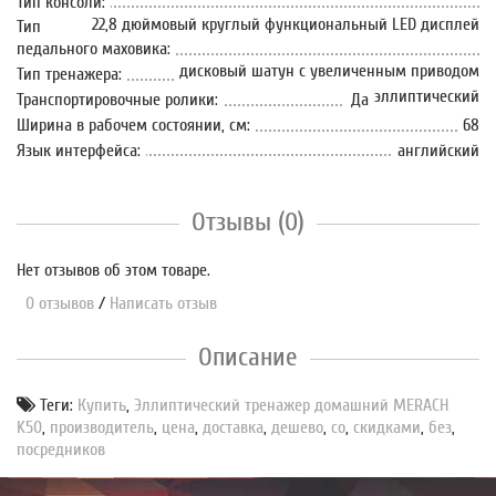
Тип консоли:
22,8 дюймовый круглый функциональный LED дисплей
Тип
педального маховика:
дисковый шатун с увеличенным приводом
Тип тренажера:
эллиптический
Транспортировочные ролики:
Да
Ширина в рабочем состоянии, см:
68
Язык интерфейса:
английский
Отзывы (0)
Нет отзывов об этом товаре.
0 отзывов
/
Написать отзыв
Описание
Теги:
Купить
,
Эллиптический тренажер домашний MERACH
K50
,
производитель
,
цена
,
доставка
,
дешево
,
со
,
скидками
,
без
,
посредников