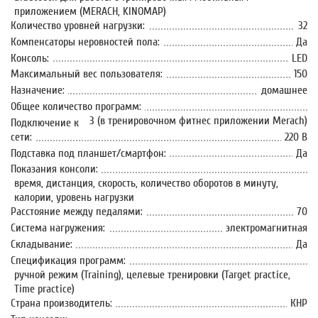
приложением (MERACH, KINOMAP)
Количество уровней нагрузки:
32
Компенсаторы неровностей пола:
Да
Консоль:
LED
Максимальный вес пользователя:
150
Назначение:
домашнее
Общее количество программ:
3 (в тренировочном фитнес приложении Merach)
Подключение к
сети:
220 В
Подставка под планшет/смартфон:
Да
Показания консоли:
время, дистанция, скорость, количество оборотов в минуту,
калории, уровень нагрузки
Расстояние между педалями:
70
Система нагружения:
электромагнитная
Складывание:
Да
Спецификация программ:
ручной режим (Training), целевые тренировки (Target practice,
Time practice)
Страна производитель:
КНР