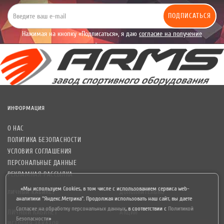
ПОДПИСАТЬСЯ
Нажимая на кнопку «Подписаться», я даю
согласие на получение
уведомлений рекламного характера.
ИНФОРМАЦИЯ
О НАС
ПОЛИТИКА БЕЗОПАСНОСТИ
УСЛОВИЯ СОГЛАШЕНИЯ
ПЕРСОНАЛЬНЫЕ ДАННЫЕ
РЕКЛАМНАЯ РАССЫЛКА
«Мы используем Cookies, в том числе с использованием сервиса web-
ЛИЧНЫЙ КАБИНЕТ
ДОПОЛНИТЕЛЬНО
аналитики "Яндекс.Метрика". Продолжая использовать наш сайт, вы даете
Согласие на обработку персональных данных
,
в соответствии с
Политикой
ЛИЧНЫЙ КАБИНЕТ
АКЦИИ
Безопасности
»
ИСТОРИЯ ЗАКАЗОВ