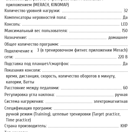
приложением (MERACH, KINOMAP)
Количество уровней нагрузки:
32
Компенсаторы неровностей пола:
Да
Консоль:
LED
Максимальный вес пользователя:
150
Назначение:
домашнее
Общее количество программ:
3 (в тренировочном фитнес приложении Merach)
Подключение к
сети:
220 В
Подставка под планшет/смартфон:
Да
Показания консоли:
время, дистанция, скорость, количество оборотов в минуту,
калории, Ватты
Расстояние между педалями:
60
Регулировка угла наклона:
ручная
Система нагружения:
электромагнитная
Спецификация программ:
ручной режим (Training), целевые тренировки (Target practice,
Time practice)
Страна производитель:
КНР