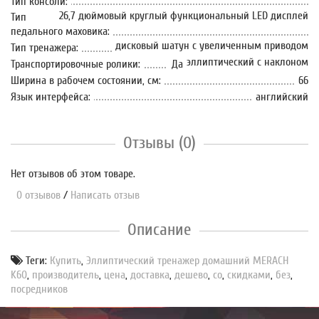
Тип консоли:
26,7 дюймовый круглый функциональный LED дисплей
Тип
педального маховика:
дисковый шатун с увеличенным приводом
Тип тренажера:
эллиптический с наклоном
Транспортировочные ролики:
Да
Ширина в рабочем состоянии, см:
66
Язык интерфейса:
английский
Отзывы (0)
Нет отзывов об этом товаре.
0 отзывов
/
Написать отзыв
Описание
Теги:
Купить
,
Эллиптический тренажер домашний MERACH
K60
,
производитель
,
цена
,
доставка
,
дешево
,
со
,
скидками
,
без
,
посредников