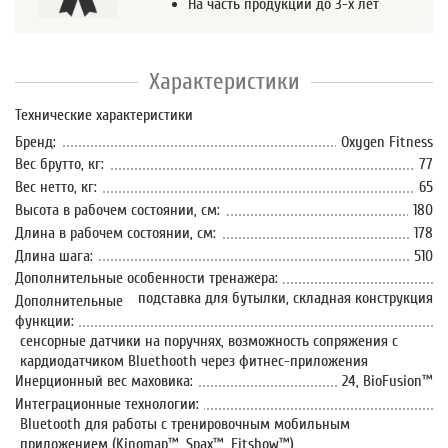
На часть продукции до 3-х лет
Характеристики
Технические характеристики
Бренд:
Oxygen Fitness
Вес брутто, кг:
77
Вес нетто, кг:
65
Высота в рабочем состоянии, см:
180
Длина в рабочем состоянии, см:
178
Длина шага:
510
Дополнительные особенности тренажера:
подставка для бутылки, складная конструкция
Дополнительные
функции:
сенсорные датчики на поручнях, возможность сопряжения с
кардиодатчиком Bluethooth через фитнес-приложения
Инерционный вес маховика:
24, BioFusion™
Интеграционные технологии:
Bluetooth для работы с тренировочным мобильным
приложением (Kinomap™, Spax™, Fitshow™)