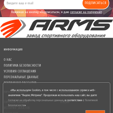
ПОДПИСАТЬСЯ
Нажимая на кнопку «Подписаться», я даю
согласие на получение
уведомлений рекламного характера.
ИНФОРМАЦИЯ
О НАС
ПОЛИТИКА БЕЗОПАСНОСТИ
УСЛОВИЯ СОГЛАШЕНИЯ
ПЕРСОНАЛЬНЫЕ ДАННЫЕ
РЕКЛАМНАЯ РАССЫЛКА
«Мы используем Cookies, в том числе с использованием сервиса web-
ЛИЧНЫЙ КАБИНЕТ
ДОПОЛНИТЕЛЬНО
аналитики "Яндекс.Метрика". Продолжая использовать наш сайт, вы даете
Согласие на обработку персональных данных
,
в соответствии с
Политикой
ЛИЧНЫЙ КАБИНЕТ
АКЦИИ
Безопасности
»
ИСТОРИЯ ЗАКАЗОВ