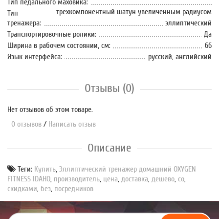
Тип педального маховика:
трехкомпонентный шатун увеличенным радиусом
Тип
тренажера:
эллиптический
Транспортировочные ролики:
Да
Ширина в рабочем состоянии, см:
66
Язык интерфейса:
русский, английский
Отзывы (0)
Нет отзывов об этом товаре.
0 отзывов
/
Написать отзыв
Описание
Теги:
Купить
,
Эллиптический тренажер домашний OXYGEN
FITNESS IDAHO
,
производитель
,
цена
,
доставка
,
дешево
,
со
,
скидками
,
без
,
посредников