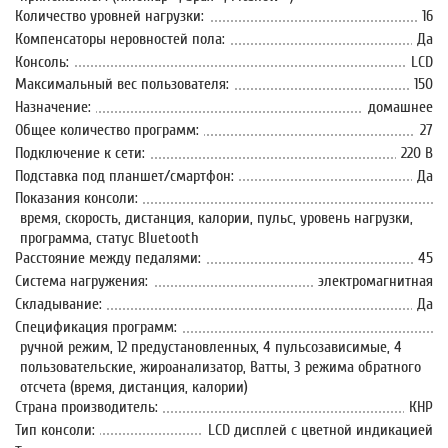
Количество уровней нагрузки:
16
Компенсаторы неровностей пола:
Да
Консоль:
LCD
Максимальный вес пользователя:
150
Назначение:
домашнее
Общее количество программ:
27
Подключение к сети:
220 В
Подставка под планшет/смартфон:
Да
Показания консоли:
время, скорость, дистанция, калории, пульс, уровень нагрузки,
программа, статус Bluetooth
Расстояние между педалями:
45
Система нагружения:
электромагнитная
Складывание:
Да
Спецификация программ:
ручной режим, 12 предустановленных, 4 пульсозависимые, 4
пользовательские, жироанализатор, Ватты, 3 режима обратного
отсчета (время, дистанция, калории)
Страна производитель:
КНР
Тип консоли:
LCD дисплей с цветной индикацией