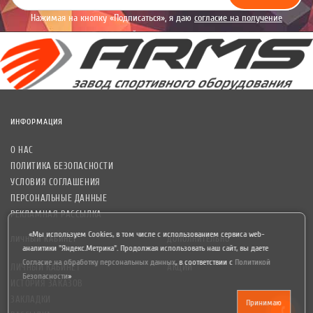
Нажимая на кнопку «Подписаться», я даю
согласие на получение
уведомлений рекламного характера.
ИНФОРМАЦИЯ
О НАС
ПОЛИТИКА БЕЗОПАСНОСТИ
УСЛОВИЯ СОГЛАШЕНИЯ
ПЕРСОНАЛЬНЫЕ ДАННЫЕ
РЕКЛАМНАЯ РАССЫЛКА
«Мы используем Cookies, в том числе с использованием сервиса web-
ЛИЧНЫЙ КАБИНЕТ
ДОПОЛНИТЕЛЬНО
аналитики "Яндекс.Метрика". Продолжая использовать наш сайт, вы даете
Согласие на обработку персональных данных
,
в соответствии с
Политикой
ЛИЧНЫЙ КАБИНЕТ
АКЦИИ
Безопасности
»
ИСТОРИЯ ЗАКАЗОВ
ЗАКЛАДКИ
Принимаю