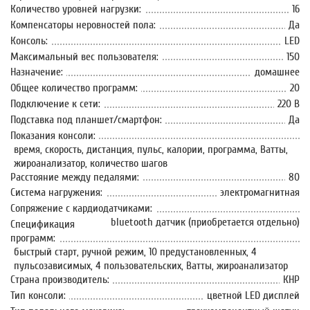
Количество уровней нагрузки:
16
Компенсаторы неровностей пола:
Да
Консоль:
LED
Максимальный вес пользователя:
150
Назначение:
домашнее
Общее количество программ:
20
Подключение к сети:
220 В
Подставка под планшет/смартфон:
Да
Показания консоли:
время, скорость, дистанция, пульс, калории, программа, Ватты,
жироанализатор, количество шагов
Расстояние между педалями:
80
Система нагружения:
электромагнитная
Сопряжение с кардиодатчиками:
bluetooth датчик (приобретается отдельно)
Спецификация
программ:
быстрый старт, ручной режим, 10 предустановленных, 4
пульсозависимых, 4 пользовательских, Ватты, жироанализатор
Страна производитель:
КНР
Тип консоли:
цветной LED дисплей