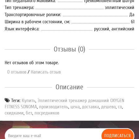
Тип педального маховика:
трехкомпонентный шатун
Тип тренажера:
эллиптический
Транспортировочные ролики:
Да
Ширина в рабочем состоянии, см:
61
Язык интерфейса:
русский, английский
Отзывы (0)
Нет отзывов об этом товаре.
0 отзывов
/
Написать отзыв
Описание
Теги:
Купить
,
Эллиптический тренажер домашний OXYGEN
FITNESS SONOMA
,
производитель
,
цена
,
доставка
,
дешево
,
со
,
скидками
,
без
,
посредников
ПОДПИСАТЬСЯ