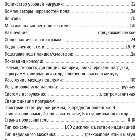
Количество уровней нагрузки:
32
Компенсаторы неровностей пола:
Да
Консоль:
LCD
Максимальный вес пользователя:
150
Назначение:
полукоммерческое
Общее количество программ:
24
Подключение к сети:
220 В
Подставка под планшет/смартфон:
Да
Показания консоли:
время, скорость, дистанция, калории, пульс, уровень нагрузки,
программа, жироанализатор, количество шагов в минуту
Расстояние между педалями:
110
Регулировка угла наклона:
ручная
Система нагружения:
электромагнитная
Спецификация программ:
быстрый старт, ручной режим, 12 предустановленных, 4
пульсозависимые, 4 пользовательске, Ватты, жироанализатор
Страна производитель:
КНР
Тип консоли:
LCD дисплей с цветной индикацией
Тип педального маховика:
трехкомпонентный шатун