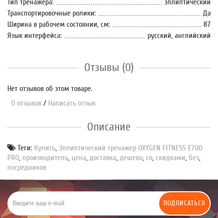
Тип тренажера:
эллиптический
Транспортировочные ролики:
Да
Ширина в рабочем состоянии, см:
87
Язык интерфейса:
русский, английский
Отзывы (0)
Нет отзывов об этом товаре.
0 отзывов
/
Написать отзыв
Описание
Теги:
Купить
,
Эллиптический тренажер OXYGEN FITNESS E700
PRO
,
производитель
,
цена
,
доставка
,
дешево
,
со
,
скидками
,
без
,
посредников
ПОДПИСАТЬСЯ