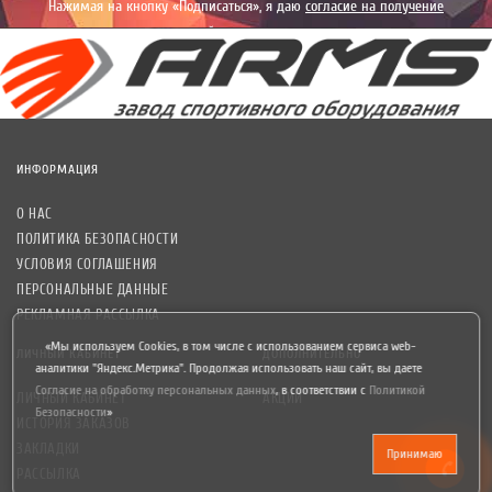
Нажимая на кнопку «Подписаться», я даю
согласие на получение
уведомлений рекламного характера.
ИНФОРМАЦИЯ
О НАС
ПОЛИТИКА БЕЗОПАСНОСТИ
УСЛОВИЯ СОГЛАШЕНИЯ
ПЕРСОНАЛЬНЫЕ ДАННЫЕ
РЕКЛАМНАЯ РАССЫЛКА
«Мы используем Cookies, в том числе с использованием сервиса web-
ЛИЧНЫЙ КАБИНЕТ
ДОПОЛНИТЕЛЬНО
аналитики "Яндекс.Метрика". Продолжая использовать наш сайт, вы даете
Согласие на обработку персональных данных
,
в соответствии с
Политикой
ЛИЧНЫЙ КАБИНЕТ
АКЦИИ
Безопасности
»
ИСТОРИЯ ЗАКАЗОВ
ЗАКЛАДКИ
Принимаю
РАССЫЛКА