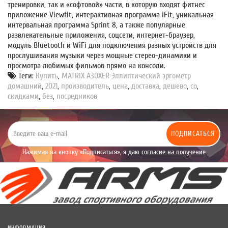
тренировки, так и «софтовой» части, в которую входят фитнес
приложение Viewfit, интерактивная программа iFit, уникальная
интервальная программа Sprint 8, а также популярные
развлекательные приложения, соцсети, интернет-браузер,
модуль Bluetooth и WiFi для подключения разных устройств для
прослушивания музыки через мощные стерео-динамики и
просмотра любимых фильмов прямо на консоли.
Теги:
Купить
,
MATRIX A30XER Эллиптический эргометр
домашний
,
2021
,
производитель
,
цена
,
доставка
,
дешево
,
со
,
скидками
,
без
,
посредников
ПОДПИСАТЬСЯ
Нажимая на кнопку «Подписаться», я даю
согласие на получение
уведомлений рекламного характера.
ИНФОРМАЦИЯ