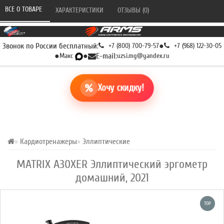
ВСЕ О ТОВАРЕ 
ХАРАКТЕРИСТИКИ 
ОТЗЫВЫ (0) 
Звонок по России бесплатный:
+7 (800) 700-79-57
●
+7 (968) 122-30-05
●
Макс
●
E-mail:
uzsi.mg@yandex.ru
Хочу скидку!
Кардиотренажеры
Эллиптические
MATRIX A30XER Эллиптический эргометр
домашний, 2021
TOP