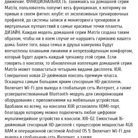
движение. ФУНКЦИОНАЛЬНОСТЬ. Занимаясь на домашней серии
Matrix, пользователь получит весь функционал, к которому он
привык в своем фитнес клубе: от эксклюзивных тренировочных
профилей, до системы записи и мониторинга тренировок и
виртуальных путешествий в самые красивые точки планеты.
ДИЗАЙН. Каждая модель домашней серии Matrix создана таким
образом, чтобы ни в коем случае не нарушить гармонию вашего
дома. Более того, ваша семья и друзья наверняка будут
впечатлены плавными линиями и непревзойденным комфортом,
который будет дарить каждый тренажер этой серии. Если
говорить о консолях, то обновленная коллекция домашней серии
Matrix может похвастаться четырьмя видами дисплеев. XUR.
Совершенно новая 22-дюймовая консоль премиум-класса.
Оснащена самым большим ярким сенсорным HD-дисплеем.
Включает Wi-Fi для выхода в глобальную сеть Интернет, а также
усовершенствованный Bluetooth-модуль для синхронизации
оборудования с приложениями на мобильных устройствах.
Вдобавок ко всему, на консолях XUR установлен HDMI-порт,
благодаря которому можно подключить любое цифровое
мультимедийное устройство к консоли. XIR-02. Емкостный 16-
дюймовый сенсорный HD-дисплей с процессором мощностью 4GB
RAM и операционной системой Android OS 9. Включает Wi-Fi для
выхода в глобальную сеть Интернет, а также