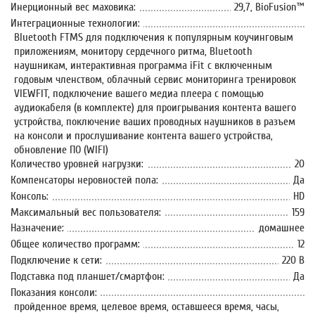
Инерционный вес маховика:
29,7, BioFusion™
Интеграционные технологии:
Bluetooth FTMS для подключения к популярным коучинговым
приложениям, монитору сердечного ритма, Bluetooth
наушникам, интерактивная программа iFit с включенным
годовым членством, облачный сервис мониторинга тренировок
VIEWFIT, подключение вашего медиа плеера с помощью
аудиокабеля (в комплекте) для проигрывания контента вашего
устройства, поключение ваших проводных наушников в разъем
на консоли и прослушивание контента вашего устройства,
обновление ПО (WIFI)
Количество уровней нагрузки:
20
Компенсаторы неровностей пола:
Да
Консоль:
HD
Максимальный вес пользователя:
159
Назначение:
домашнее
Общее количество программ:
12
Подключение к сети:
220 В
Подставка под планшет/смартфон:
Да
Показания консоли:
пройденное время, целевое время, оставшееся время, часы,