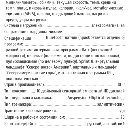
мили/километры, об./мин., текущая скорость, темп, средний
темп, пульс, пиковый пульс, калории, ккал/час, метаболические
единицы (METS), наклон, предыдущий наклон, нагрузка,
предыдущая нагрузка
Система нагружения:
электромагнитная
Сопряжение с кардиодатчиками:
Bluetooth датчик (приобретается отдельно)
Спецификация
программ:
ручной режим, интервальная, программа Ватт (постоянной
мощности), целевые (по времени, по дистанции, по калориям),
пульсозависимая (по целевому пульсу), Sprint 8, виртуальный
ландшафт "Северо-восток Америки", виртуальный ландшафт
"Североамериканские горы", интерактивная программа iFit,
пользовательская
Страна производитель:
КНР
Тип консоли:
10 дюймовый сенсорный емкостный HD дисплей
Тип педального маховика:
Suspension Elliptical Technology
Тип тренажера:
эллиптический
Транспортировочные ролики:
Да
Ширина в рабочем состоянии, см:
73
Язык интерфейса:
русский, английский