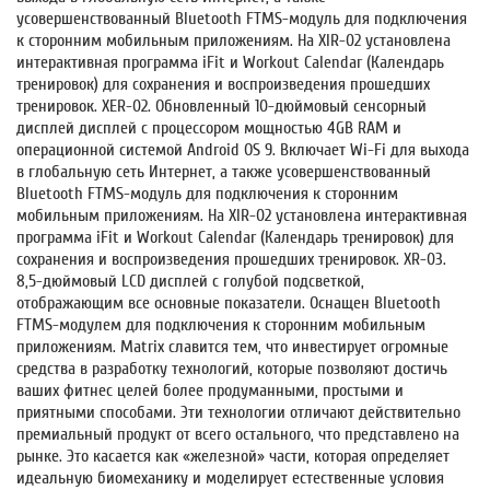
усовершенствованный Bluetooth FTMS-модуль для подключения
к сторонним мобильным приложениям. На XIR-02 установлена
интерактивная программа iFit и Workout Calendar (Календарь
тренировок) для сохранения и воспроизведения прошедших
тренировок. XER-02. Обновленный 10-дюймовый сенсорный
дисплей дисплей с процессором мощностью 4GB RAM и
операционной системой Android OS 9. Включает Wi-Fi для выхода
в глобальную сеть Интернет, а также усовершенствованный
Bluetooth FTMS-модуль для подключения к сторонним
мобильным приложениям. На XIR-02 установлена интерактивная
программа iFit и Workout Calendar (Календарь тренировок) для
сохранения и воспроизведения прошедших тренировок. XR-03.
8,5-дюймовый LCD дисплей с голубой подсветкой,
отображающим все основные показатели. Оснащен Bluetooth
FTMS-модулем для подключения к сторонним мобильным
приложениям. Matrix славится тем, что инвестирует огромные
средства в разработку технологий, которые позволяют достичь
ваших фитнес целей более продуманными, простыми и
приятными способами. Эти технологии отличают действительно
премиальный продукт от всего остального, что представлено на
рынке. Это касается как «железной» части, которая определяет
идеальную биомеханику и моделирует естественные условия