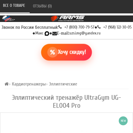
ВСЕ О ТОВАРЕ 
ОТЗЫВЫ (0) 
Звонок по России бесплатный:
+7 (800) 700-79-57
●
+7 (968) 122-30-05
●
Макс
●
E-mail:
uzsi.mg@yandex.ru
Хочу скидку!
Кардиотренажеры
Эллиптические
Эллиптический тренажёр UltraGym UG-
EL004 Pro
NEW