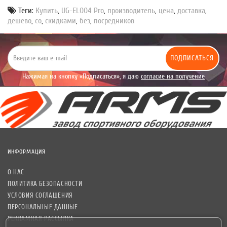
Теги:
Купить
,
UG-EL004 Pro
,
производитель
,
цена
,
доставка
,
дешево
,
со
,
скидками
,
без
,
посредников
ПОДПИСАТЬСЯ
Нажимая на кнопку «Подписаться», я даю
согласие на получение
уведомлений рекламного характера.
ИНФОРМАЦИЯ
О НАС
ПОЛИТИКА БЕЗОПАСНОСТИ
УСЛОВИЯ СОГЛАШЕНИЯ
ПЕРСОНАЛЬНЫЕ ДАННЫЕ
РЕКЛАМНАЯ РАССЫЛКА