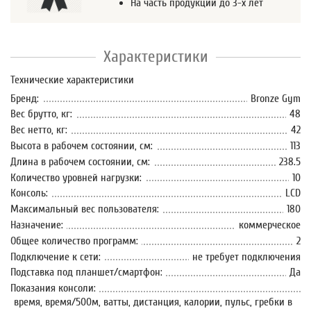
На часть продукции до 3-х лет
Характеристики
Технические характеристики
Бренд:
Bronze Gym
Вес брутто, кг:
48
Вес нетто, кг:
42
Высота в рабочем состоянии, см:
113
Длина в рабочем состоянии, см:
238.5
Количество уровней нагрузки:
10
Консоль:
LCD
Максимальный вес пользователя:
180
Назначение:
коммерческое
Общее количество программ:
2
Подключение к сети:
не требует подключения
Подставка под планшет/смартфон:
Да
Показания консоли:
время, время/500м, ватты, дистанция, калории, пульс, гребки в