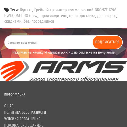
Теги:
Купить
,
Гребной тренажер коммерческий BRONZE GYM
RW1100M PRO (new)
,
производитель
,
цена
,
доставка
,
дешево
,
со
,
скидками
,
без
,
посредников
ПОДПИСАТЬСЯ
Нажимая на кнопку «Подписаться», я даю
согласие на получение
уведомлений рекламного характера.
ИНФОРМАЦИЯ
О НАС
ПОЛИТИКА БЕЗОПАСНОСТИ
УСЛОВИЯ СОГЛАШЕНИЯ
ПЕРСОНАЛЬНЫЕ ДАННЫЕ