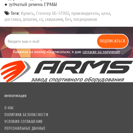
● зубчатый ремень ГРМ
&l
Теги:
Купить
,
Степпер UG-ST002
,
производитель
,
цена
,
доставка
,
дешево
,
со
,
скидками
,
без
,
посредников
ПОДПИСАТЬСЯ
Нажимая на кнопку «Подписаться», я даю
согласие на получение
уведомлений рекламного характера.
ИНФОРМАЦИЯ
О НАС
ПОЛИТИКА БЕЗОПАСНОСТИ
УСЛОВИЯ СОГЛАШЕНИЯ
ПЕРСОНАЛЬНЫЕ ДАННЫЕ