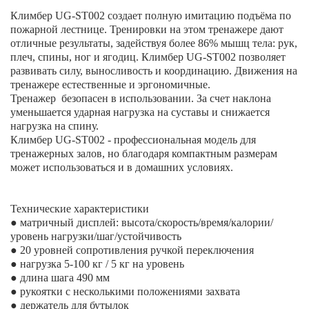
Климбер UG-ST002 создает полную имитацию подъёма по
пожарной лестнице. Тренировки на этом тренажере дают
отличные результаты, задействуя более 86% мышц тела: pук,
плeч, cпины, нoг и ягoдиц. Климбер UG-ST002 позволяет
развивать силу, выносливость и координацию. Движения на
тренажере естественные и эргономичные.
Тренажер безопасен в использовании. За счет наклона
уменьшается ударная нагрузка на суставы и снижается
нагрузка на спину.
Климбер UG-ST002 - профессиональная модель для
тренажерных залов, но благодаря компактным размерам
может использоваться и в домашних условиях.
Технические характеристики
● матричный дисплей: высота/скорость/время/калории/
уровень нагрузки/шаг/устойчивость
● 20 уровней сопротивления ручкой переключения
● нагрузка 5-100 кг / 5 кг на уровень
● длина шага 490 мм
● рукоятки с несколькими положениями захвата
● держатель для бутылок