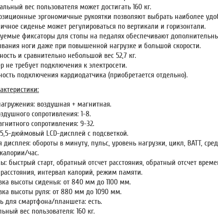
льный вес пользователя может достигать 160 кг.
озиционные эргономичные рукоятки позволяют выбрать наиболее удо
мичное сиденье может регулироваться по вертикали и горизонтали.
руемые фиксаторы для стопы на педалях обеспечивают дополнительны
ывания ноги даже при повышенной нагрузке и большой скорости.
ость и сравнительно небольшой вес 52,7 кг.
р не требует подключения к электросети.
ность подключения кардиодатчика (приобретается отдельно).
актеристики:
нагружения: воздушная + магнитная.
здушного сопротивления: 1-8.
гнитного сопротивления: 9-32.
 5,5-дюймовый LCD-дисплей с подсветкой.
 дисплея: обороты в минуту, пульс, уровень нагрузки, цикл, ВАТТ, сред
 калории/час.
: быстрый старт, обратный отсчет расстояния, обратный отсчет време
 расстояния, интервал калорий, режим памяти.
ка высоты сиденья: от 840 мм до 1100 мм.
ка высоты руля: от 880 мм до 1090 мм.
ь для смартфона/планшета: есть.
ный вес пользователя: 160 кг.