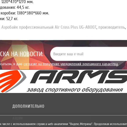
 1220*470*1270 мм.
дования: 44,5 кг.
 коробки: 1380*380*660 мм.
и: 52,7 кг.
,
Аэробайк профессиональный Air Cross Plus UG-AB007
,
производитель
СКА НА НОВОСТИ:
саться», я даю
согласие на получение уведомлений рекламного характера.
ДОПОЛНИТЕЛЬНО
АКЦИИ
м числе с использованием сервиса web-аналитики "Яндекс.Метрика". Продолжая использовать