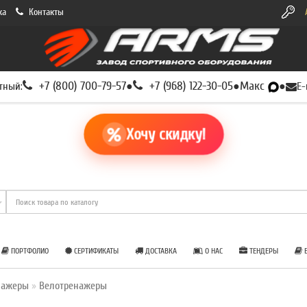
ка
Контакты
+7 (800) 700-79-57
+7 (968) 122-30-05
Макс
тный:
●
●
●
E-
Хочу скидку!
ПОРТФОЛИО
СЕРТИФИКАТЫ
ДОСТАВКА
О НАС
ТЕНДЕРЫ
Б
нажеры
Велотренажеры