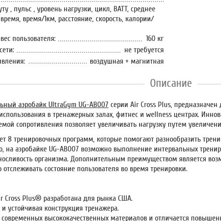
ту , пульс , уровень нагрузки, цикл, ВАТТ, среднее
 время, время/1км, расстояние, скорость, калории/
ес пользователя:
160 кг
сети:
не требуется
ивления:
воздушная + магнитная
Описание
ьный аэробайк UltraGym UG-AB007
серии Air Cross Plus, предназначе
использования в тренажерных залах, фитнес и wellness центрах. Инн
емой сопротивления позволяет увеличивать нагрузку путем увеличения 
 8 тренировочных программ, которые помогают разнообразить трени
го, на аэробайке UG-AB007 возможно выполнение интервальных тренир
осливость организма. Дополнительным преимуществом является воз
 отслеживать состояние пользователя во время тренировки.
ir Cross Plus® разработана для рынка США.
 и устойчивая конструкция тренажера.
з современных высококачественных материалов и отличается повышен