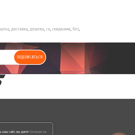
,
цена
,
доставка
,
дешево
,
со
,
скидками
,
без
,
ПОДПИСАТЬСЯ
 наш сайт, вы даете
Согласие на