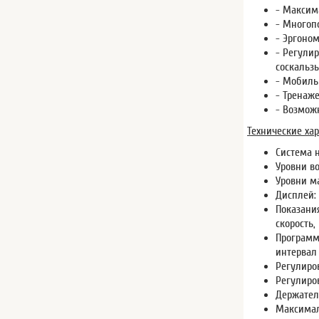
- Максима
- Многоп
- Эргоно
- Регули
соскальз
- Мобильн
- Тренаже
- Возмож
Технические хар
Система 
Уровни во
Уровни ма
Дисплей:
Показания
скорость,
Программы
интервал
Регулиров
Регулиров
Держател
Максималь