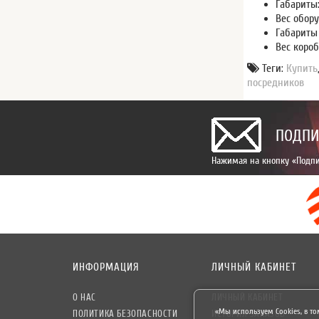
Габариты:
Вес обору
Габариты
Вес коробк
Теги:
Купить
посредников
ПОДПИ
Нажимая на кнопку «Подпи
ИНФОРМАЦИЯ
ЛИЧНЫЙ КАБИНЕТ
О НАС
ЛИЧНЫЙ КАБИНЕТ
«Мы используем Cookies, в то
ПОЛИТИКА БЕЗОПАСНОСТИ
ИСТОРИЯ ЗАКАЗОВ