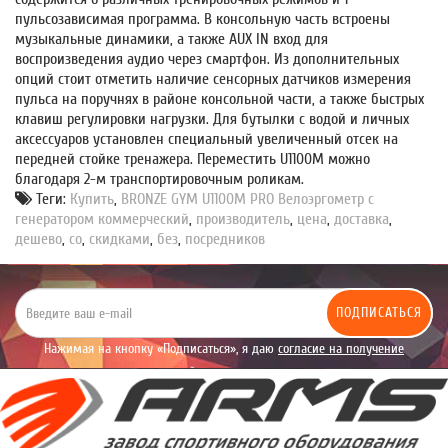
пульсозависимая программа. В консольную часть встроены
музыкальные динамики, а также AUX IN вход для
воспроизведения аудио через смартфон. Из дополнительных
опций стоит отметить наличие сенсорных датчиков измерения
пульса на поручнях в районе консольной части, а также быстрых
клавиш регулировки нагрузки. Для бутылки с водой и личных
аксессуаров установлен специальный увеличенный отсек на
передней стойке тренажера. Переместить U1100M можно
благодаря 2-м транспортировочным роликам.
Теги:
Купить
,
BRONZE GYM U1100M PRO Велоэргометр с
генератором коммерческий
,
производитель
,
цена
,
доставка
,
дешево
,
со
,
скидками
,
без
,
посредников
ПОДПИСАТЬСЯ
Нажимая на кнопку «Подписаться», я даю
согласие на получение
уведомлений рекламного характера.