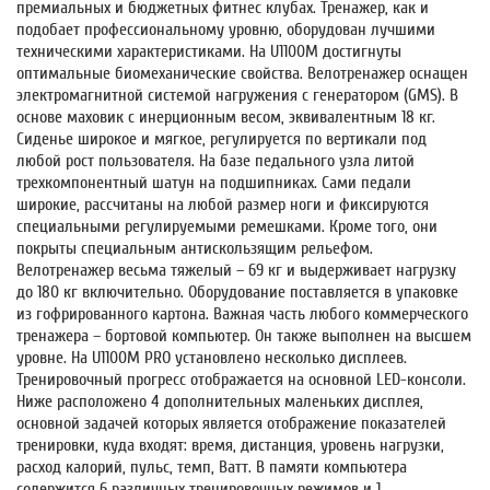
премиальных и бюджетных фитнес клубах. Тренажер, как и
подобает профессиональному уровню, оборудован лучшими
техническими характеристиками. На U1100M достигнуты
оптимальные биомеханические свойства. Велотренажер оснащен
электромагнитной системой нагружения с генератором (GMS). В
основе маховик с инерционным весом, эквивалентным 18 кг.
Сиденье широкое и мягкое, регулируется по вертикали под
любой рост пользователя. На базе педального узла литой
трехкомпонентный шатун на подшипниках. Сами педали
широкие, рассчитаны на любой размер ноги и фиксируются
специальными регулируемыми ремешками. Кроме того, они
покрыты специальным антискользящим рельефом.
Велотренажер весьма тяжелый – 69 кг и выдерживает нагрузку
до 180 кг включительно. Оборудование поставляется в упаковке
из гофрированного картона. Важная часть любого коммерческого
тренажера – бортовой компьютер. Он также выполнен на высшем
уровне. На U1100M PRO установлено несколько дисплеев.
Тренировочный прогресс отображается на основной LED-консоли.
Ниже расположено 4 дополнительных маленьких дисплея,
основной задачей которых является отображение показателей
тренировки, куда входят: время, дистанция, уровень нагрузки,
расход калорий, пульс, темп, Ватт. В памяти компьютера
содержится 6 различных тренировочных режимов и 1