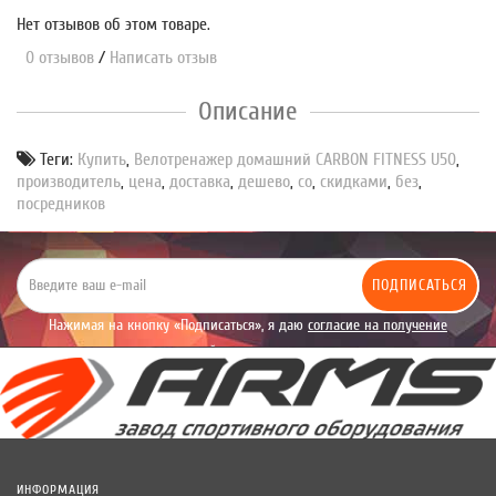
Нет отзывов об этом товаре.
0 отзывов
/
Написать отзыв
Описание
Теги:
Купить
,
Велотренажер домашний CARBON FITNESS U50
,
производитель
,
цена
,
доставка
,
дешево
,
со
,
скидками
,
без
,
посредников
ПОДПИСАТЬСЯ
Нажимая на кнопку «Подписаться», я даю
согласие на получение
уведомлений рекламного характера.
ИНФОРМАЦИЯ