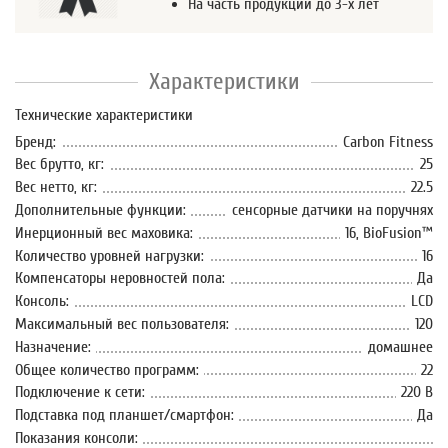
На часть продукции до 3-х лет
Характеристики
Технические характеристики
Бренд:
Carbon Fitness
Вес брутто, кг:
25
Вес нетто, кг:
22.5
Дополнительные функции:
сенсорные датчики на поручнях
Инерционный вес маховика:
16, BioFusion™
Количество уровней нагрузки:
16
Компенсаторы неровностей пола:
Да
Консоль:
LCD
Максимальный вес пользователя:
120
Назначение:
домашнее
Общее количество программ:
22
Подключение к сети:
220 В
Подставка под планшет/смартфон:
Да
Показания консоли: