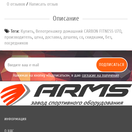
0 отзывов
/
Написать отзыв
Описание
Теги:
Купить
,
Велотренажер домашний CARBON FITNESS U70
,
производитель
,
цена
,
доставка
,
дешево
,
со
,
скидками
,
без
,
посредников
ПОДПИСАТЬСЯ
Нажимая на кнопку «Подписаться», я даю
согласие на получение
уведомлений рекламного характера.
ИНФОРМАЦИЯ
О НАС