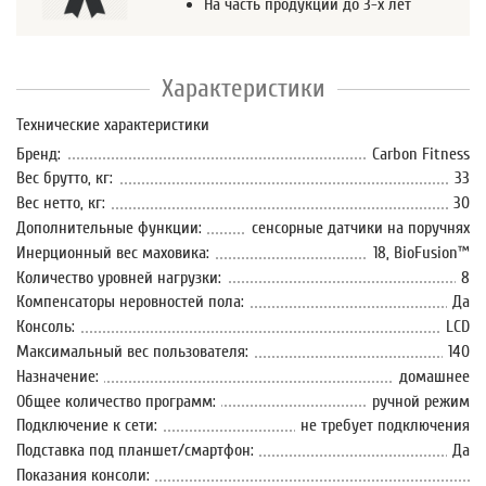
На часть продукции до 3-х лет
Характеристики
Технические характеристики
Бренд:
Carbon Fitness
Вес брутто, кг:
33
Вес нетто, кг:
30
Дополнительные функции:
сенсорные датчики на поручнях
Инерционный вес маховика:
18, BioFusion™
Количество уровней нагрузки:
8
Компенсаторы неровностей пола:
Да
Консоль:
LCD
Максимальный вес пользователя:
140
Назначение:
домашнее
Общее количество программ:
ручной режим
Подключение к сети:
не требует подключения
Подставка под планшет/смартфон:
Да
Показания консоли: