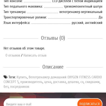
Тип консоли:
LCD дисплей с белой индикацией
Тип педального маховика:
трехкомпонентный шатун
Тип тренажера:
велотренажер вертикальный
Транспортировочные ролики:
Да
Язык интерфейса:
русский, английский
Отзывы (0)
Нет отзывов об этом товаре.
0 отзывов
/
Написать отзыв
Описание
Теги:
Купить
,
Велотренажер домашний OXYGEN FITNESS CARDIO
CONCEPT 5
,
производитель
,
цена
,
доставка
,
дешево
,
со
,
скидками
,
без
,
посредников
ПОДПИСАТЬСЯ