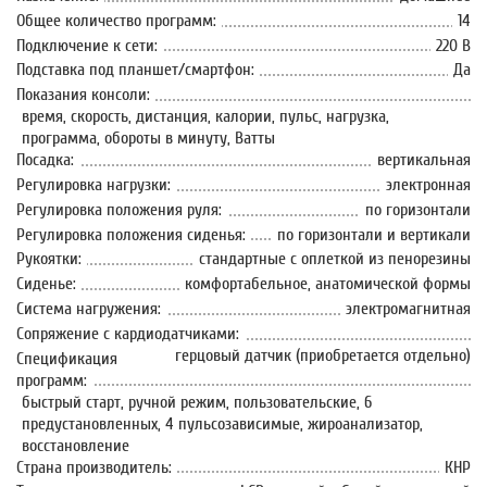
Общее количество программ:
14
Подключение к сети:
220 В
Подставка под планшет/смартфон:
Да
Показания консоли:
время, скорость, дистанция, калории, пульс, нагрузка,
программа, обороты в минуту, Ватты
Посадка:
вертикальная
Регулировка нагрузки:
электронная
Регулировка положения руля:
по горизонтали
Регулировка положения сиденья:
по горизонтали и вертикали
Рукоятки:
стандартные с оплеткой из пенорезины
Сиденье:
комфортабельное, анатомической формы
Система нагружения:
электромагнитная
Сопряжение с кардиодатчиками:
герцовый датчик (приобретается отдельно)
Спецификация
программ:
быстрый старт, ручной режим, пользовательские, 6
предустановленных, 4 пульсозависимые, жироанализатор,
восстановление
Страна производитель:
КНР