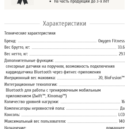
На часть продукции до 3-х лет
Характеристики
Технические характеристики
Бренд:
Oxygen Fitness
Вес брутто, кг:
33.6
Вес нетто, кг:
29.1
Дополнительные функции:
сенсорные датчики на поручнях, возможность подключения
кардиодатчика Bluetooth через фитнес-приложения
Инерционный вес маховика:
20, BioFusion™
Интеграционные технологии:
Bluetooth для работы с тренировочным мобильным
приложением (Zwift™, Kinomap™)
Количество уровней нагрузки:
16
Компенсаторы неровностей пола:
Да
Консоль:
LCD
Максимальный вес пользователя:
140
Назначение:
домашнее