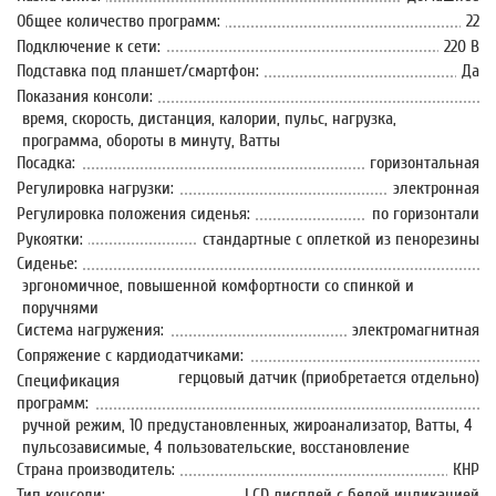
Общее количество программ:
22
Подключение к сети:
220 В
Подставка под планшет/смартфон:
Да
Показания консоли:
время, скорость, дистанция, калории, пульс, нагрузка,
программа, обороты в минуту, Ватты
Посадка:
горизонтальная
Регулировка нагрузки:
электронная
Регулировка положения сиденья:
по горизонтали
Рукоятки:
стандартные с оплеткой из пенорезины
Сиденье:
эргономичное, повышенной комфортности со спинкой и
поручнями
Система нагружения:
электромагнитная
Сопряжение с кардиодатчиками:
герцовый датчик (приобретается отдельно)
Спецификация
программ:
ручной режим, 10 предустановленных, жироанализатор, Ватты, 4
пульсозависимые, 4 пользовательские, восстановление
Страна производитель:
КНР
Тип консоли:
LCD дисплей с белой индикацией