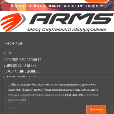
Нажимая на кнопку «Подписаться», я даю
согласие на получение
уведомлений рекламного характера.
ИНФОРМАЦИЯ
О НАС
ПОЛИТИКА БЕЗОПАСНОСТИ
УСЛОВИЯ СОГЛАШЕНИЯ
ПЕРСОНАЛЬНЫЕ ДАННЫЕ
РЕКЛАМНАЯ РАССЫЛКА
«Мы используем Cookies, в том числе с использованием сервиса web-
ЛИЧНЫЙ КАБИНЕТ
ДОПОЛНИТЕЛЬНО
аналитики "Яндекс.Метрика". Продолжая использовать наш сайт, вы даете
Согласие на обработку персональных данных
,
в соответствии с
Политикой
ЛИЧНЫЙ КАБИНЕТ
АКЦИИ
Безопасности
»
ИСТОРИЯ ЗАКАЗОВ
ЗАКЛАДКИ
Принимаю