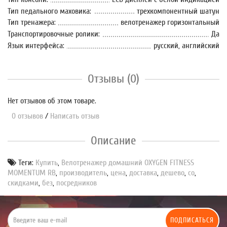
Тип педального маховика:
трехкомпонентный шатун
Тип тренажера:
велотренажер горизонтальный
Транспортировочные ролики:
Да
Язык интерфейса:
русский, английский
Отзывы (0)
Нет отзывов об этом товаре.
0 отзывов
/
Написать отзыв
Описание
Теги:
Купить
,
Велотренажер домашний OXYGEN FITNESS
MOMENTUM RB
,
производитель
,
цена
,
доставка
,
дешево
,
со
,
скидками
,
без
,
посредников
ПОДПИСАТЬСЯ