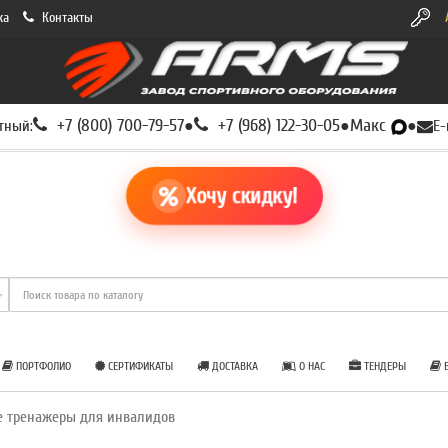
ка
Контакты
+7 (800) 700-79-57
+7 (968) 122-30-05
Макс
тный:
●
●
●
E-
Хочу скидку!
ПОРТФОЛИО
СЕРТИФИКАТЫ
ДОСТАВКА
О НАС
ТЕНДЕРЫ
Б
е тренажеры для инвалидов