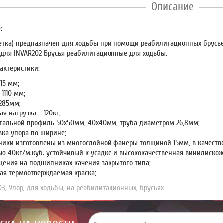
Описание
:
ретка) предназначен для ходьбы при помощи реабилитационных брусье
 для INVAR202 Брусья реабилитационные для ходьбы.
актеристики:
15 мм;
1110 мм;
 285мм;
я нагрузка – 120кг;
стальной профиль 50х50мм, 40х40мм, труба диаметром 26,8мм;
вка упора по ширине;
ники изготовлены из многослойной фанеры толщиной 15мм, в качестве
ю 40кг/м.куб. устойчивый к усадке и высококачественная винилискожа 
щения на подшипниках качения закрытого типа;
ая термоотверждаемая краска;
03
,
Упор
,
для ходьбы
,
на реабилитационных
,
брусьях