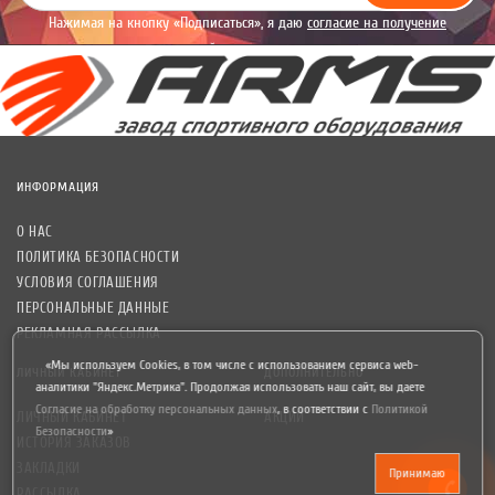
Нажимая на кнопку «Подписаться», я даю
согласие на получение
уведомлений рекламного характера.
ИНФОРМАЦИЯ
О НАС
ПОЛИТИКА БЕЗОПАСНОСТИ
УСЛОВИЯ СОГЛАШЕНИЯ
ПЕРСОНАЛЬНЫЕ ДАННЫЕ
РЕКЛАМНАЯ РАССЫЛКА
«Мы используем Cookies, в том числе с использованием сервиса web-
ЛИЧНЫЙ КАБИНЕТ
ДОПОЛНИТЕЛЬНО
аналитики "Яндекс.Метрика". Продолжая использовать наш сайт, вы даете
Согласие на обработку персональных данных
,
в соответствии с
Политикой
ЛИЧНЫЙ КАБИНЕТ
АКЦИИ
Безопасности
»
ИСТОРИЯ ЗАКАЗОВ
ЗАКЛАДКИ
Принимаю
РАССЫЛКА