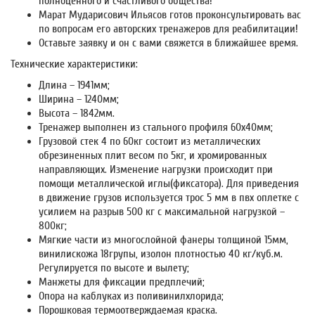
полноценного и счастливого общества!
Марат Мударисович Ильясов готов проконсультировать вас
по вопросам его авторских тренажеров для реабилитации!
Оставьте заявку и он с вами свяжется в ближайшее время.
Технические характеристики:
Длина – 1941мм;
Ширина – 1240мм;
Высота – 1842мм.
Тренажер выполнен из стального профиля 60х40мм;
Грузовой стек 4 по 60кг состоит из металлических
обрезиненных плит весом по 5кг, и хромированных
направляющих. Изменение нагрузки происходит при
помощи металлической иглы(фиксатора). Для приведения
в движение грузов используется трос 5 мм в пвх оплетке с
усилием на разрыв 500 кг с максимальной нагрузкой –
800кг;
Мягкие части из многослойной фанеры толщиной 15мм,
винилискожа 18групы, изолон плотностью 40 кг/куб.м.
Регулируется по высоте и вылету;
Манжеты для фиксации предплечий;
Опора на каблуках из поливинилхлорида;
Порошковая термоотверждаемая краска.