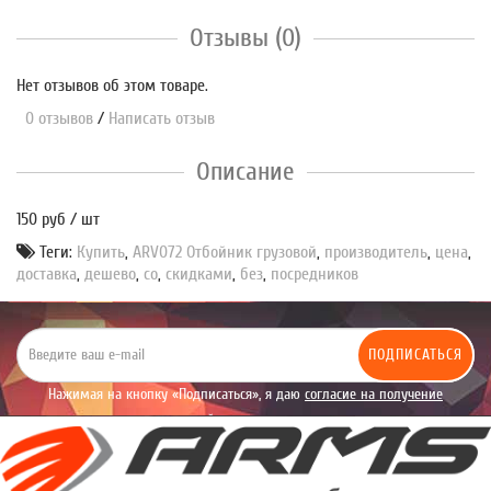
Отзывы (0)
Нет отзывов об этом товаре.
0 отзывов
/
Написать отзыв
Описание
150 руб / шт
Теги:
Купить
,
ARV072 Отбойник грузовой
,
производитель
,
цена
,
доставка
,
дешево
,
со
,
скидками
,
без
,
посредников
ПОДПИСАТЬСЯ
Нажимая на кнопку «Подписаться», я даю
согласие на получение
уведомлений рекламного характера.