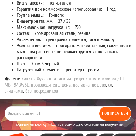
Вид упаковки:
полиэтилен
Гарантия при коммерческом использовании:
1 год
Группа мышц:
Трицепс
Диаметр хвата, мм:
27 / 32
Максимальная нагрузка, кг
: 150
Состав:
хромированная сталь, резина
Упражнения:
тренировка трицепса, тяга к животу
Уход за изделием:
протирать мягкой такнью, смоченной в
мыльном растоворе, не рекомендуется использовать
растворители
Цвет:
Хром \ черный
Нагрузочный элемент:
тренажер с тросом
Теги:
Купить
,
Ручка для тяги на трицепс и тяги к животу FT-
MB-RMBWSE
,
производитель
,
цена
,
доставка
,
дешево
,
со
,
скидками
,
без
,
посредников
ПОДПИСАТЬСЯ
Нажимая на кнопку «Подписаться», я даю
согласие на получение
уведомлений рекламного характера.