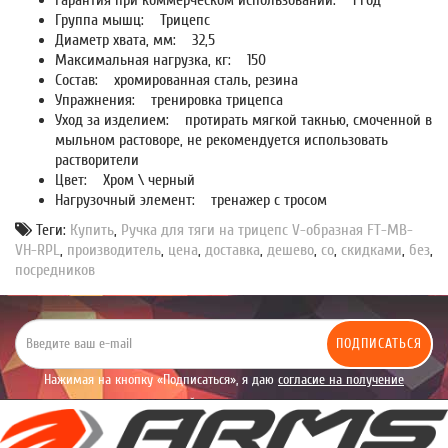
Группа мышц:
Трицепс
Диаметр хвата, мм:
32,5
Максимальная нагрузка, кг:
150
Состав:
хромированная сталь, резина
Упражнения:
тренировка трицепса
Уход за изделием:
протирать мягкой такнью, смоченной в
мыльном растоворе, не рекомендуется использовать
растворители
Цвет:
Хром \ черный
Нагрузочный элемент
: тренажер с тросом
Теги:
Купить
,
Ручка для тяги на трицепс V-образная FT-MB-
VH-RPL
,
производитель
,
цена
,
доставка
,
дешево
,
со
,
скидками
,
без
,
посредников
ПОДПИСАТЬСЯ
Нажимая на кнопку «Подписаться», я даю
согласие на получение
уведомлений рекламного характера.