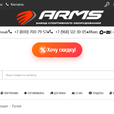
ка
Контакты
+7 (800) 700-79-57
+7 (968) 122-30-05
Макс
тный:
●
●
●
E-
Хочу скидку!
ПОРТФОЛИО
СЕРТИФИКАТЫ
ДОСТАВКА
О НАС
ТЕНДЕРЫ
Б
ующие
Ручки