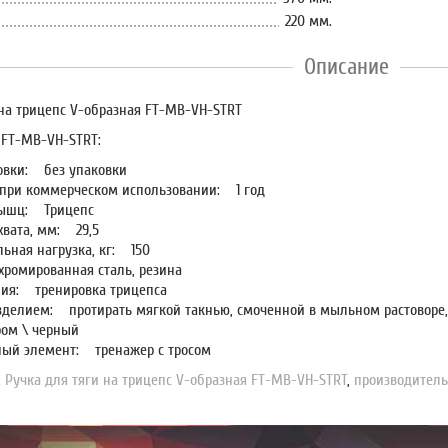
220 мм.
Описание
 на трицепс V-образная FT-MB-VH-STRT
 FT-MB-VH-STRT:
овки:
без упаковки
 при коммерческом использовании:
1 год
мышц:
Трицепс
хвата, мм:
29,5
ьная нагрузка, кг:
150
ромированная сталь, резина
ия:
тренировка трицепса
изделием:
протирать мягкой такнью, смоченной в мыльном растоворе, 
ом \ черный
ный элемент:
тренажер с тросом
,
Ручка для тяги на трицепс V-образная FT-MB-VH-STRT
,
производител