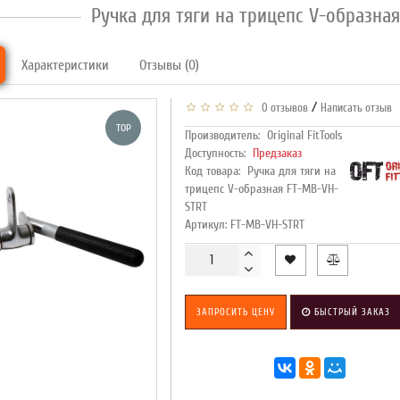
Ручка для тяги на трицепс V-образна
Характеристики
Отзывы (0)
/
0 отзывов
Написать отзыв
TOP
Производитель:
Original FitTools
Доступность:
Предзаказ
Код товара:
Ручка для тяги на
трицепс V-образная FT-MB-VH-
STRT
Артикул: FT-MB-VH-STRT
ЗАПРОСИТЬ ЦЕНУ
БЫСТРЫЙ ЗАКАЗ