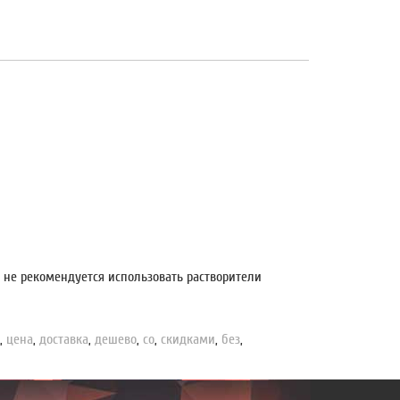
не рекомендуется использовать растворители
ь
,
цена
,
доставка
,
дешево
,
со
,
скидками
,
без
,