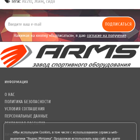
Теги:
AV210
,
Жим
,
сидя
ПОДПИСАТЬСЯ
Нажимая на кнопку «Подписаться», я даю
согласие на получение
уведомлений рекламного характера.
ИНФОРМАЦИЯ
О НАС
ПОЛИТИКА БЕЗОПАСНОСТИ
УСЛОВИЯ СОГЛАШЕНИЯ
ПЕРСОНАЛЬНЫЕ ДАННЫЕ
РЕКЛАМНАЯ РАССЫЛКА
«Мы используем Cookies, в том числе с использованием сервиса web-
ЛИЧНЫЙ КАБИНЕТ
ДОПОЛНИТЕЛЬНО
аналитики "Яндекс.Метрика". Продолжая использовать наш сайт, вы даете