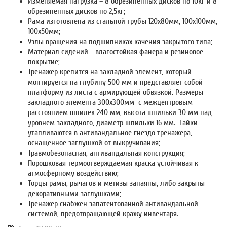
Изменяемая нагрузка – 8 обрезиненных дисков по 10кг и 8
обрезиненных дисков по 2,5кг;
Рама изготовлена из стальной трубы 120х80мм, 100х100мм,
100х50мм;
Узлы вращения на подшипниках качения закрытого типа;
Материал сидений - влагостойкая фанера и резиновое
покрытие;
Тренажер крепится на закладной элемент, который
монтируется на глубину 500 мм и представляет собой
платформу из листа с армирующей обвязкой. Размеры
закладного элемента 300х300мм с межцентровым
расстоянием шпилек 240 мм, высота шпильки 30 мм над
уровнем закладного, диаметр шпильки 16 мм. Гайки
утапливаются в антивандальное гнездо тренажера,
оснащенное заглушкой от выкручивания;
Травмобезопасная, антивандальная конструкция;
Порошковая термоотверждаемая краска устойчивая к
атмосферному воздействию;
Торцы рамы, рычагов и метизы запаяны, либо закрыты
декоративными заглушками;
Тренажер снабжен запатентованной антивандальной
системой, предотвращающей кражу инвентаря.