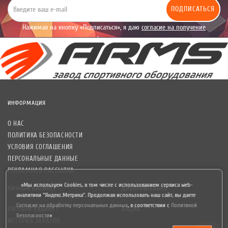
ПОДПИСАТЬСЯ
Нажимая на кнопку «Подписаться», я даю
согласие на получение
уведомлений рекламного характера.
ИНФОРМАЦИЯ
О НАС
ПОЛИТИКА БЕЗОПАСНОСТИ
УСЛОВИЯ СОГЛАШЕНИЯ
ПЕРСОНАЛЬНЫЕ ДАННЫЕ
РЕКЛАМНАЯ РАССЫЛКА
«Мы используем Cookies, в том числе с использованием сервиса web-
ЛИЧНЫЙ КАБИНЕТ
ДОПОЛНИТЕЛЬНО
аналитики "Яндекс.Метрика". Продолжая использовать наш сайт, вы даете
Согласие на обработку персональных данных
,
в соответствии с
Политикой
ЛИЧНЫЙ КАБИНЕТ
АКЦИИ
Безопасности
»
ИСТОРИЯ ЗАКАЗОВ