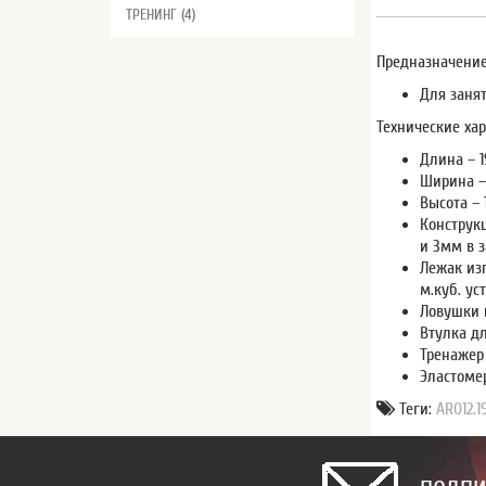
ТРЕНИНГ (4)
Предназначение
Для заня
Технические хар
Длина – 
Ширина – 
Высота – 
Конструк
и 3мм в 
Лежак из
м.куб. ус
Ловушки 
Втулка д
Тренажер
Эластоме
Теги:
AR012.1