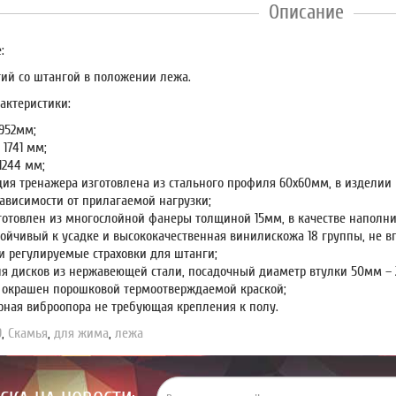
Описание
:
тий со штангой в положении лежа.
актеристики:
1952мм;
1741 мм;
1244 мм;
ция тренажера изготовлена из стального профиля 60х60мм, в изделии
зависимости от прилагаемой нагрузки;
готовлен из многослойной фанеры толщиной 15мм, в качестве наполни
тойчивый к усадке и высококачественная винилискожа 18 группы, не вп
и регулируемые страховки для штанги;
ля дисков из нержавеющей стали, посадочный диаметр втулки 50мм – 
 окрашен порошковой термоотверждаемой краской;
рная виброопора не требующая крепления к полу.
9
,
Скамья
,
для жима
,
лежа