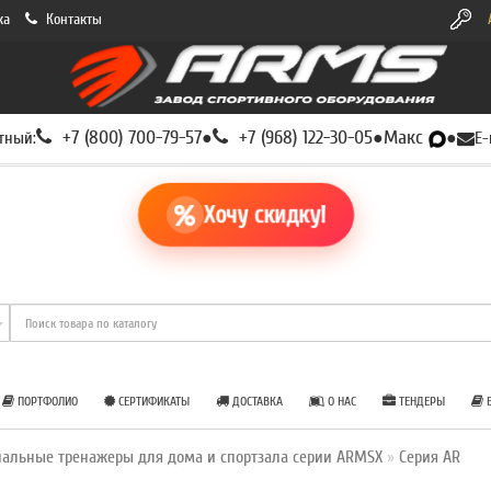
ка
Контакты
+7 (800) 700-79-57
+7 (968) 122-30-05
Макс
тный:
●
●
●
E-
Хочу скидку!
ПОРТФОЛИО
СЕРТИФИКАТЫ
ДОСТАВКА
О НАС
ТЕНДЕРЫ
Б
альные тренажеры для дома и спортзала серии ARMSX
Серия AR