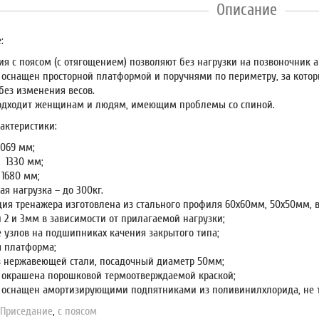
Описание
:
ия с поясом (с отягощением) позволяют без нагрузки на позвоночник 
 оснащен просторной платформой и поручнями по периметру, за кото
без изменения весов.
одходит женщинам и людям, имеющим проблемы со спиной.
актеристики:
2069 мм;
 1330 мм;
 1680 мм;
я нагрузка – до 300кг.
ция тренажера изготовлена из стального профиля 60х60мм, 50х50мм, 
 2 и 3мм в зависимости от прилагаемой нагрузки;
 узлов на подшипниках качения закрытого типа;
 платформа;
з нержавеющей стали, посадочный диаметр 50мм;
 окрашена порошковой термоотверждаемой краской;
 оснащен амортизирующими подпятниками из поливинилхлорида, не 
,
Приседание
,
с поясом