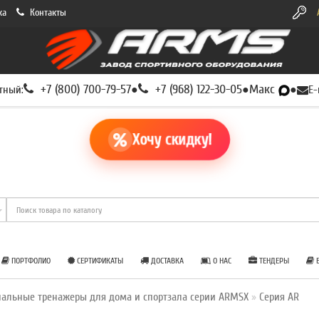
ка
Контакты
+7 (800) 700-79-57
+7 (968) 122-30-05
Макс
тный:
●
●
●
E-
Хочу скидку!
ПОРТФОЛИО
СЕРТИФИКАТЫ
ДОСТАВКА
О НАС
ТЕНДЕРЫ
Б
альные тренажеры для дома и спортзала серии ARMSX
Серия AR