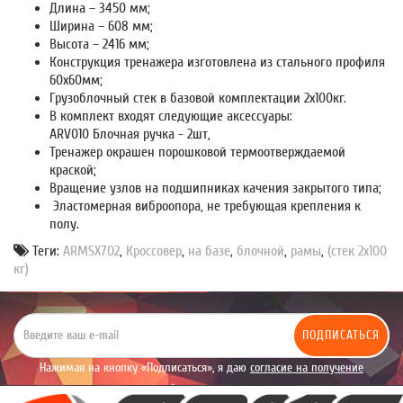
Длина – 3450 мм;
Ширина – 608 мм;
Высота – 2416 мм;
Конструкция тренажера изготовлена из стального профиля
60х60мм;
Грузоблочный стек в базовой комплектации 2х100кг.
В комплект входят следующие аксессуары:
ARV010 Блочная ручка - 2шт,
Тренажер окрашен порошковой термоотверждаемой
краской;
Вращение узлов на подшипниках качения закрытого типа;
Эластомерная виброопора, не требующая крепления к
полу.
Теги:
ARMSX702
,
Кроссовер
,
на базе
,
блочной
,
рамы
,
(стек 2х100
кг)
ПОДПИСАТЬСЯ
Нажимая на кнопку «Подписаться», я даю
согласие на получение
уведомлений рекламного характера.