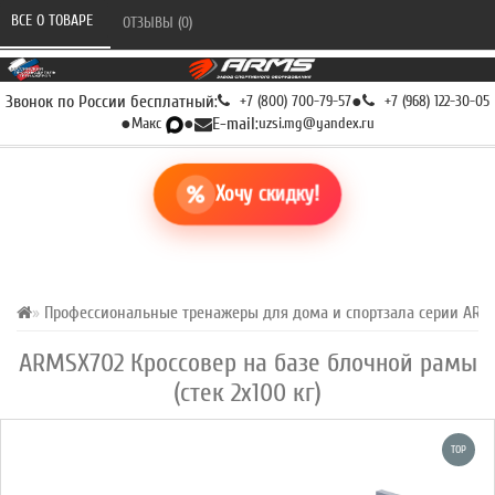
ВСЕ О ТОВАРЕ 
ОТЗЫВЫ (0) 
Звонок по России бесплатный:
+7 (800) 700-79-57
●
+7 (968) 122-30-05
●
Макс
●
E-mail:
uzsi.mg@yandex.ru
Хочу скидку!
Профессиональные тренажеры для дома и спортзала серии ARM
ARMSX702 Кроссовер на базе блочной рамы
(стек 2х100 кг)
TOP