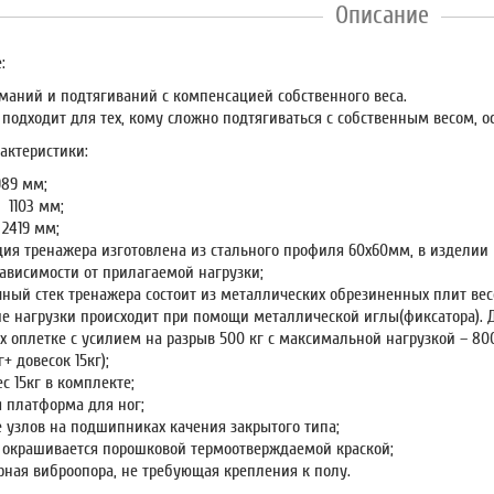
Описание
:
маний и подтягиваний с компенсацией собственного веса.
подходит для тех, кому сложно подтягиваться с собственным весом, о
актеристики:
989 мм;
 1103 мм;
2419 мм;
ция тренажера изготовлена из стального профиля 60х60мм, в изделии
зависимости от прилагаемой нагрузки;
чный стек тренажера состоит из металлических обрезиненных плит ве
е нагрузки происходит при помощи металлической иглы(фиксатора). Д
х оплетке с усилием на разрыв 500 кг с максимальной нагрузкой – 800
г+ довесок 15кг);
с 15кг в комплекте;
 платформа для ног;
 узлов на подшипниках качения закрытого типа;
 окрашивается порошковой термоотверждаемой краской;
рная виброопора, не требующая крепления к полу.