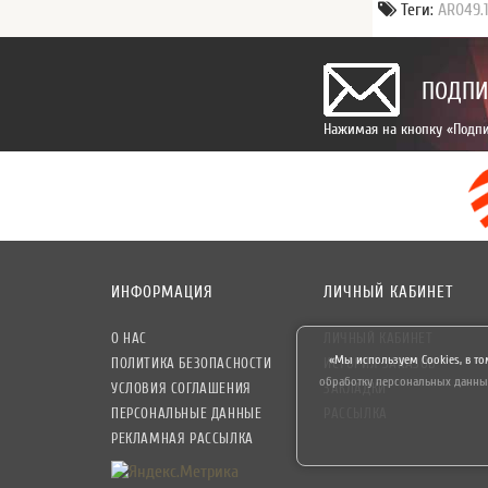
Теги:
AR049.
ПОДПИ
Нажимая на кнопку «Подпи
ИНФОРМАЦИЯ
ЛИЧНЫЙ КАБИНЕТ
О НАС
ЛИЧНЫЙ КАБИНЕТ
«Мы используем Cookies, в то
ПОЛИТИКА БЕЗОПАСНОСТИ
ИСТОРИЯ ЗАКАЗОВ
обработку персональных данны
УСЛОВИЯ СОГЛАШЕНИЯ
ЗАКЛАДКИ
ПЕРСОНАЛЬНЫЕ ДАННЫЕ
РАССЫЛКА
РЕКЛАМНАЯ РАССЫЛКА