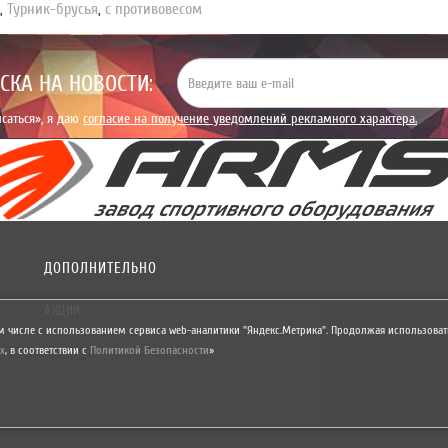
1
,
Турник-брусья
,
с противовесом
СКА НА НОВОСТИ:
саться», я даю
согласие на получение уведомлений рекламного характера.
ДОПОЛНИТЕЛЬНО
АКЦИИ
м числе с использованием сервиса web-аналитики "Яндекс.Метрика". Продолжая использовать
х
,
в соответствии с
Политикой Безопасности
»