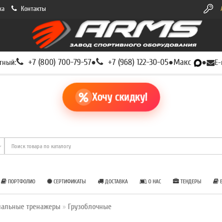
ка
Контакты
+7 (800) 700-79-57
+7 (968) 122-30-05
Макс
тный:
●
●
●
E-
Хочу скидку!
ПОРТФОЛИО
СЕРТИФИКАТЫ
ДОСТАВКА
О НАС
ТЕНДЕРЫ
Б
нальные тренажеры
Грузоблочные