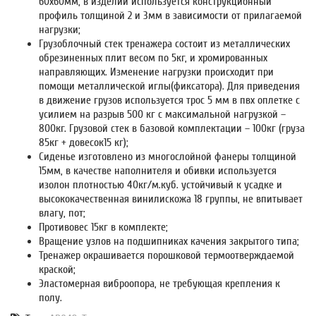
60х60мм, в изделии используется конструкционный
профиль толщиной 2 и 3мм в зависимости от прилагаемой
нагрузки;
Грузоблочный стек тренажера состоит из металлических
обрезиненных плит весом по 5кг, и хромированных
направляющих. Изменение нагрузки происходит при
помощи металлической иглы(фиксатора). Для приведения
в движение грузов используется трос 5 мм в пвх оплетке с
усилием на разрыв 500 кг с максимальной нагрузкой –
800кг. Грузовой стек в базовой комплектации – 100кг (груза
85кг + довесок15 кг);
Сиденье изготовлено из многослойной фанеры толщиной
15мм, в качестве наполнителя и обивки используется
изолон плотностью 40кг/м.куб. устойчивый к усадке и
высококачественная винилискожа 18 группы, не впитывает
влагу, пот;
Противовес 15кг в комплекте;
Вращение узлов на подшипниках качения закрытого типа;
Тренажер окрашивается порошковой термоотверждаемой
краской;
Эластомерная виброопора, не требующая крепления к
полу.