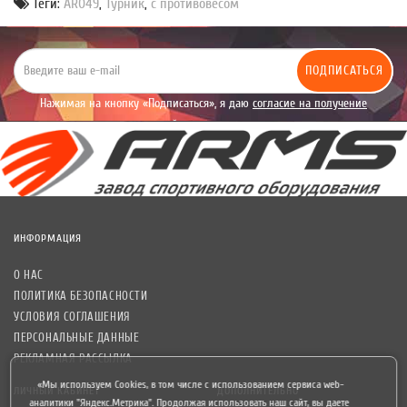
Теги:
AR049
,
Турник
,
с противовесом
ПОДПИСАТЬСЯ
Нажимая на кнопку «Подписаться», я даю
согласие на получение
уведомлений рекламного характера.
ИНФОРМАЦИЯ
О НАС
ПОЛИТИКА БЕЗОПАСНОСТИ
УСЛОВИЯ СОГЛАШЕНИЯ
ПЕРСОНАЛЬНЫЕ ДАННЫЕ
РЕКЛАМНАЯ РАССЫЛКА
«Мы используем Cookies, в том числе с использованием сервиса web-
ЛИЧНЫЙ КАБИНЕТ
ДОПОЛНИТЕЛЬНО
аналитики "Яндекс.Метрика". Продолжая использовать наш сайт, вы даете