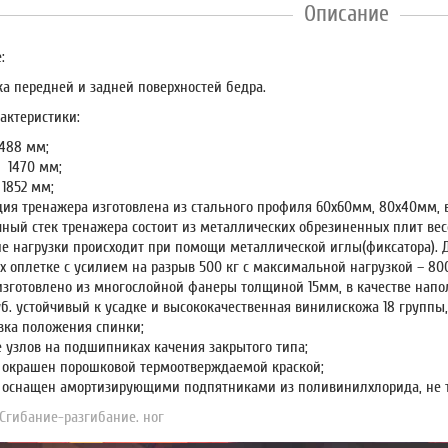
Описание
:
ка передней и задней поверхностей бедра.
актеристики:
1488 мм;
 1470 мм;
1852 мм;
ция тренажера изготовлена из стального профиля 60х60мм, 80х40мм, 
чный стек тренажера состоит из металлических обрезиненных плит ве
е нагрузки происходит при помощи металлической иглы(фиксатора). Д
х оплетке с усилием на разрыв 500 кг с максимальной нагрузкой – 800
изготовлено из многослойной фанеры толщиной 15мм, в качестве напо
б. устойчивый к усадке и высококачественная винилискожа 18 группы, 
вка положения спинки;
 узлов на подшипниках качения закрытого типа;
 окрашен порошковой термоотверждаемой краской;
 оснащен амортизирующими подпятниками из поливинилхлорида, не 
 Сгибание-разгибание. ног