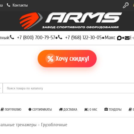
ка
Контакты
+7 (800) 700-79-57
+7 (968) 122-30-05
Макс
тный:
●
●
●
E-
Хочу скидку!
ПОРТФОЛИО
СЕРТИФИКАТЫ
ДОСТАВКА
О НАС
ТЕНДЕРЫ
Б
нальные тренажеры
Грузоблочные