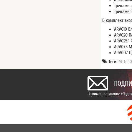
Тренажер
Тренажер
В комплект вхо
ARV010 Бл
ARV020 П
ARV025.1 
ARV075 М
ARV007 Ц
Теги:
МТБ 50
ПОДПИ
Нажимая на кнопку «Подпи