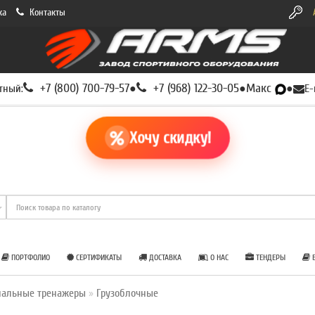
ка
Контакты
+7 (800) 700-79-57
+7 (968) 122-30-05
Макс
тный:
●
●
●
E-
Хочу скидку!
ПОРТФОЛИО
СЕРТИФИКАТЫ
ДОСТАВКА
О НАС
ТЕНДЕРЫ
Б
нальные тренажеры
Грузоблочные