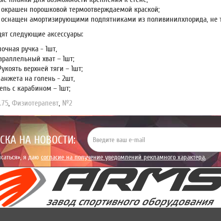
 окрашен порошковой термоотверждаемой краской;
 оснащен амортизирующими подпятниками из поливинилхлорида, не 
дят следующие аксессуары:
очная ручка - 1шт,
араллельный хват – 1шт;
Рукоять верхней тяги – 1шт;
анжета на голень - 2шт,
епь с карабином – 1шт;
.75
,
Физиотерапевт
,
№2
СКА НА НОВОСТИ:
саться», я даю
согласие на получение уведомлений рекламного характера.