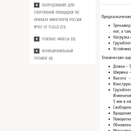
ОБОРУДОВАНИЕ ДЛЯ
СПОРТИВНОЙ ПЛОЩАДКИ ПО
Предназначение
ПРИКАЗУ МИНСПОРТА РОССИИ
Тренажер
№107 ОТ 15.02.22 (33)
ног, а та
Нагрузка
ТЕНЕВЫЕ НАВЕСЫ (12)
Грузоблоч
Устойчив
ФУНКЦИОНАЛЬНЫЙ
Технические хар
ТРЕНИНГ (4)
Длина – 
Ширина –
Высота –
Конструк
Грузобло
Изменени
5 мм в пв
Свободно
Вращение
Поворотн
Обновлен
Монтажны