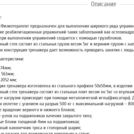
Описание
:
 Физиотерапевт предназначен для выполнения широкого ряда упражне
кже реабилитационных упражнений таких заболеваний как остеохондроз,
 при выполнении упражнений создается с помощью грузоблоков.
ный стек состоит из стальных грузов весом 5кг и верхним грузом с н
ая конструкция тренажера дает возможность проводить занятия с люд
актеристики:
574мм;
 563мм;
 2052 мм;
ция тренажера изготовлена из стального профиля 50х50мм, в изделии
чный стек тренажера состоит из стальных плит весом по 5кг со втулк
е нагрузки происходит при помощи металлической иглы(фиксатора). Д
х оплетке с усилием на разрыв 500 кг с максимальной нагрузкой – 800
е вращение верхнего и нижнего блоков;
 узлов на подшипниках качения закрытого типа;
ые блоки толщиной 4мм на подшипниках;
ный наконечник троса и стопорный шарик;
е планки для возможности крепления к стене;