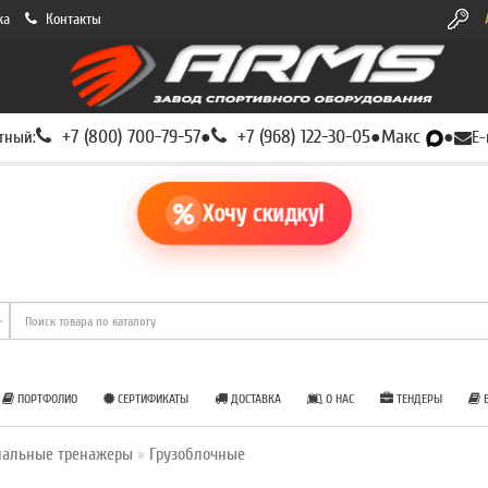
ка
Контакты
+7 (800) 700-79-57
+7 (968) 122-30-05
Макс
тный:
●
●
●
E-
Хочу скидку!
ПОРТФОЛИО
СЕРТИФИКАТЫ
ДОСТАВКА
О НАС
ТЕНДЕРЫ
Б
нальные тренажеры
Грузоблочные