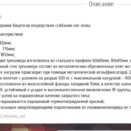
Описание
:
ировки бицепсов посредством сгибания ног лежа.
актеристики:
412мм;
 776мм;
 1852мм;
ция тренажера изготовлена из стального профиля 60х60мм, 80х40мм, 
чный стек тренажера состоит из металлических обрезиненных плит ве
е нагрузки происходит при помощи металлической иглы(фиксатора). Д
х оплетке с усилием на разрыв 500 кг с максимальной нагрузкой – 800
изготовлено из многослойной фанеры толщиной 15мм, в качестве напо
б. устойчивый к усадке и высококачественная винилискожа 18 группы, 
 узлов на подшипниках качения закрытого типа;
 окрашивается порошковой термоотверждаемой краской;
 оснащен амортизирующими подпятниками из поливинилхлорида не т
,
Сгибание
,
ног