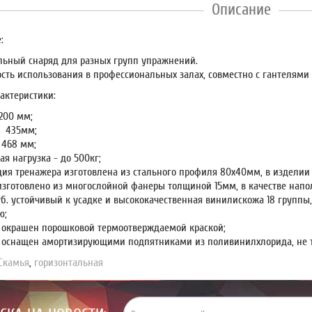
Описание
:
льный снаряд для разных групп упражнений.
сть использования в профессиональных залах, совместно с гантелями
актеристики:
200 мм;
 435мм;
 468 мм;
я нагрузка - до 500кг;
ция тренажера изготовлена из стального профиля 80х40мм, в изделии
изготовлено из многослойной фанеры толщиной 15мм, в качестве напо
уб. устойчивый к усадке и высококачественная винилискожа 18 группы,
ю;
 окрашен порошковой термоотверждаемой краской;
 оснащен амортизирующими подпятниками из поливинилхлорида, не 
Скамья
,
горизонтальная