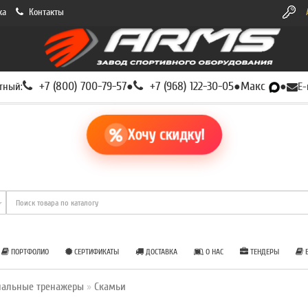
ка
Контакты
+7 (800) 700-79-57
+7 (968) 122-30-05
Макс
тный:
●
●
●
E-
Хочу скидку!
ПОРТФОЛИО
СЕРТИФИКАТЫ
ДОСТАВКА
О НАС
ТЕНДЕРЫ
Б
нальные тренажеры
Скамьи