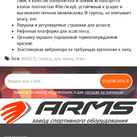
15мм, в качестве наполнителя и обивки используется
изолон плотностью 40кг/м.куб. устойчивый к усадке и
высококачественная винилискожа 18 группы, не впитывает
влагу, пот;
Ловушки и регулируемые страховки для штанги;
Рифленая платформа для ассистента;
Тренажер окрашен порошковой термоотверждаемой
краской;
Эластомерная виброопора не требующая крепления к полу.
Теги:
AR012.15
,
Скамья
,
для жима
,
лежа
ПОДПИСАТЬСЯ
Нажимая на кнопку «Подписаться», я даю
согласие на получение
уведомлений рекламного характера.