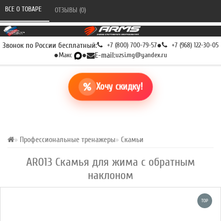
ВСЕ О ТОВАРЕ 
ОТЗЫВЫ (0) 
Звонок по России бесплатный:
+7 (800) 700-79-57
●
+7 (968) 122-30-05
●
Макс
●
E-mail:
uzsi.mg@yandex.ru
Хочу скидку!
Профессиональные тренажеры
Скамьи
AR013 Скамья для жима с обратным
наклоном
TOP