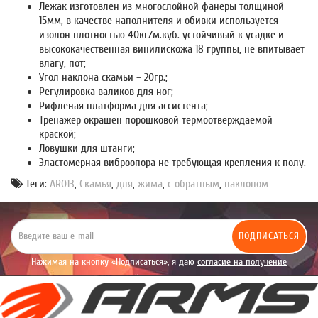
Лежак изготовлен из многослойной фанеры толщиной
15мм, в качестве наполнителя и обивки используется
изолон плотностью 40кг/м.куб. устойчивый к усадке и
высококачественная винилискожа 18 группы, не впитывает
влагу, пот;
Угол наклона скамьи – 20гр.;
Регулировка валиков для ног;
Рифленая платформа для ассистента;
Тренажер окрашен порошковой термоотверждаемой
краской;
Ловушки для штанги;
Эластомерная виброопора не требующая крепления к полу.
Теги:
AR013
,
Скамья
,
для
,
жима
,
с обратным
,
наклоном
ПОДПИСАТЬСЯ
Нажимая на кнопку «Подписаться», я даю
согласие на получение
уведомлений рекламного характера.