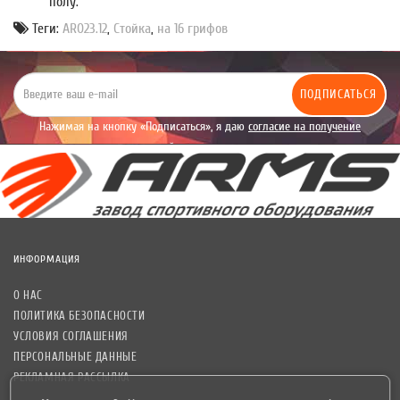
полу.
Теги:
AR023.12
,
Стойка
,
на 16 грифов
ПОДПИСАТЬСЯ
Нажимая на кнопку «Подписаться», я даю
согласие на получение
уведомлений рекламного характера.
ИНФОРМАЦИЯ
О НАС
ПОЛИТИКА БЕЗОПАСНОСТИ
УСЛОВИЯ СОГЛАШЕНИЯ
ПЕРСОНАЛЬНЫЕ ДАННЫЕ
РЕКЛАМНАЯ РАССЫЛКА