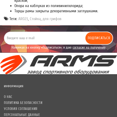
краской;
Опора на каблуках из поливинилхлорида;
Торцы рамы закрыты декоративными заглушками.
Теги:
AR023
,
Стойка
,
для грифов
ПОДПИСАТЬСЯ
Нажимая на кнопку «Подписаться», я даю
согласие на получение
уведомлений рекламного характера.
ИНФОРМАЦИЯ
О НАС
ПОЛИТИКА БЕЗОПАСНОСТИ
УСЛОВИЯ СОГЛАШЕНИЯ
ПЕРСОНАЛЬНЫЕ ДАННЫЕ