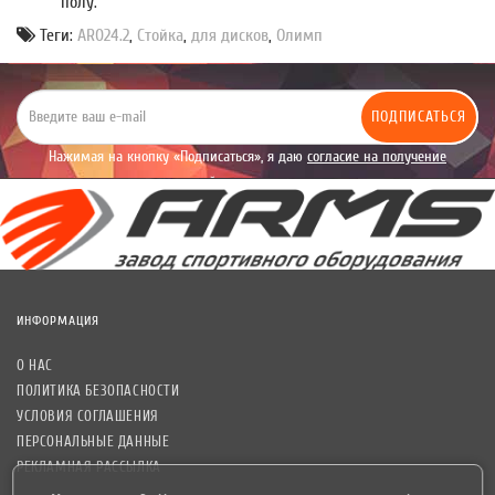
полу.
Теги:
AR024.2
,
Стойка
,
для дисков
,
Олимп
ПОДПИСАТЬСЯ
Нажимая на кнопку «Подписаться», я даю
согласие на получение
уведомлений рекламного характера.
ИНФОРМАЦИЯ
О НАС
ПОЛИТИКА БЕЗОПАСНОСТИ
УСЛОВИЯ СОГЛАШЕНИЯ
ПЕРСОНАЛЬНЫЕ ДАННЫЕ
РЕКЛАМНАЯ РАССЫЛКА