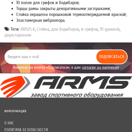
10 полок для грифов и бодибаров;
Торцы рамы закрыты декоративными заглушками;
Стойка окрашена порошковой термоотверждаемой краской;
Эластомерная виброопора.
Теги:
AR025.4
,
Стойка
,
для бодибаров
,
и грифов
,
10 уровней
,
двухсторонняя
ПОДПИСАТЬСЯ
Нажимая на кнопку «Подписаться», я даю
согласие на получение
уведомлений рекламного характера.
ИНФОРМАЦИЯ
О НАС
ПОЛИТИКА БЕЗОПАСНОСТИ