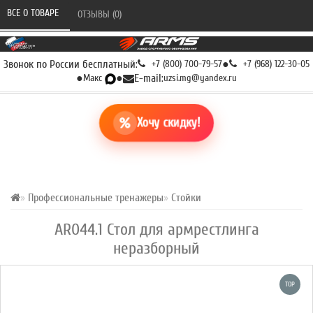
ВСЕ О ТОВАРЕ 
ОТЗЫВЫ (0) 
Звонок по России бесплатный:
+7 (800) 700-79-57
●
+7 (968) 122-30-05
●
Макс
●
E-mail:
uzsi.mg@yandex.ru
Хочу скидку!
Профессиональные тренажеры
Стойки
AR044.1 Стол для армрестлинга
неразборный
TOP