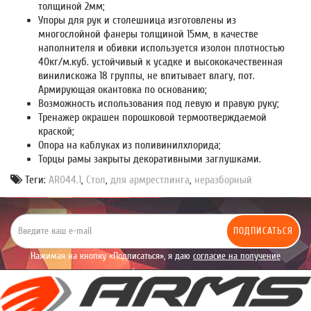
толщиной 2мм;
Упоры для рук и столешница изготовлены из
многослойной фанеры толщиной 15мм, в качестве
наполнителя и обивки используется изолон плотностью
40кг/м.куб. устойчивый к усадке и высококачественная
винилискожа 18 группы, не впитывает влагу, пот.
Армирующая окантовка по основанию;
Возможность использования под левую и правую руку;
Тренажер окрашен порошковой термоотверждаемой
краской;
Опора на каблуках из поливинилхлорида;
Торцы рамы закрыты декоративными заглушками.
Теги:
AR044.1
,
Стол
,
для армрестлинга
,
неразборный
ПОДПИСАТЬСЯ
Нажимая на кнопку «Подписаться», я даю
согласие на получение
уведомлений рекламного характера.