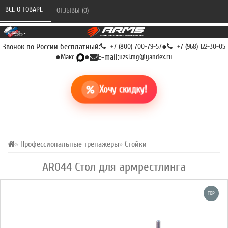
ВСЕ О ТОВАРЕ 
ОТЗЫВЫ (0) 
Звонок по России бесплатный:
+7 (800) 700-79-57
●
+7 (968) 122-30-05
●
Макс
●
E-mail:
uzsi.mg@yandex.ru
Хочу скидку!
Профессиональные тренажеры
Стойки
AR044 Стол для армрестлинга
TOP