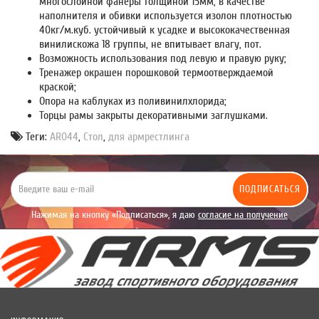
многослойной фанеры толщиной 15мм, в качестве
наполнителя и обивки используется изолон плотностью
40кг/м.куб. устойчивый к усадке и высококачественная
винилискожа 18 группы, не впитывает влагу, пот.
Возможность использования под левую и правую руку;
Тренажер окрашен порошковой термоотверждаемой
краской;
Опора на каблуках из поливинилхлорида;
Торцы рамы закрыты декоративными заглушками.
Теги:
AR044
,
Стол
,
для армрестлинга
ПОДПИСАТЬСЯ
Нажимая на кнопку «Подписаться», я даю
согласие на получение
уведомлений рекламного характера.