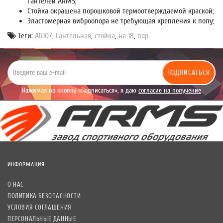
гантелей ARMS;
Стойка окрашена порошковой термоотверждаемой краской;
Эластомерная виброопора не требующая крепления к полу;
Теги:
AR107
,
Гантельная
,
стойка
,
на 18
,
пар
ПОДПИСАТЬСЯ
Нажимая на кнопку «Подписаться», я даю
согласие на получение
уведомлений рекламного характера.
ИНФОРМАЦИЯ
О НАС
ПОЛИТИКА БЕЗОПАСНОСТИ
УСЛОВИЯ СОГЛАШЕНИЯ
ПЕРСОНАЛЬНЫЕ ДАННЫЕ