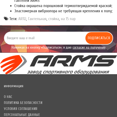
гантелей ARMS
Стойка окрашена порошковой термоотверждаемой краской;
Эластомерная виброопора не требующая крепления к полу;
Теги:
AR112
,
Гантельная
,
стойка
,
на 15 пар
ПОДПИСАТЬСЯ
Нажимая на кнопку «Подписаться», я даю
согласие на получение
уведомлений рекламного характера.
ИНФОРМАЦИЯ
О НАС
ПОЛИТИКА БЕЗОПАСНОСТИ
УСЛОВИЯ СОГЛАШЕНИЯ
ПЕРСОНАЛЬНЫЕ ДАННЫЕ