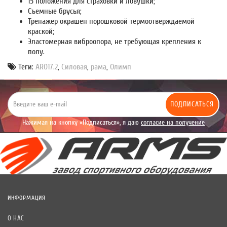
15 положения для страховки и ловушки;
Съемные брусья;
Тренажер окрашен порошковой термоотверждаемой
краской;
Эластомерная виброопора, не требующая крепления к
полу.
Теги:
AR017.2
,
Силовая
,
рама
,
Олимп
ПОДПИСАТЬСЯ
Нажимая на кнопку «Подписаться», я даю
согласие на получение
уведомлений рекламного характера.
ИНФОРМАЦИЯ
О НАС