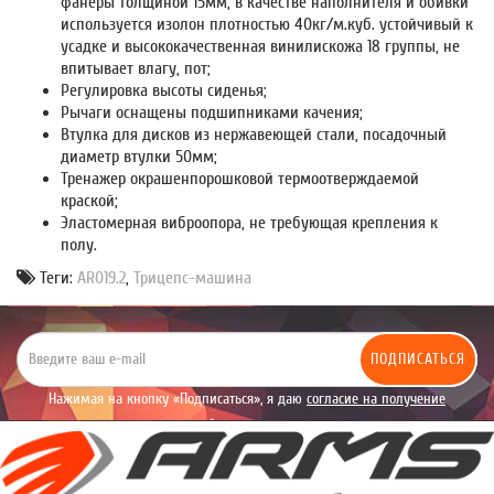
фанеры толщиной 15мм, в качестве наполнителя и обивки
используется изолон плотностью 40кг/м.куб. устойчивый к
усадке и высококачественная винилискожа 18 группы, не
впитывает влагу, пот;
Регулировка высоты сиденья;
Рычаги оснащены подшипниками качения;
Втулка для дисков из нержавеющей стали, посадочный
диаметр втулки 50мм;
Тренажер окрашенпорошковой термоотверждаемой
краской;
Эластомерная виброопора, не требующая крепления к
полу.
Теги:
AR019.2
,
Трицепс-машина
ПОДПИСАТЬСЯ
Нажимая на кнопку «Подписаться», я даю
согласие на получение
уведомлений рекламного характера.